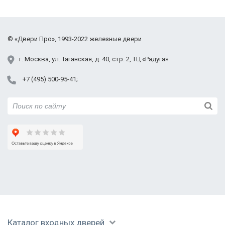
классом, работают исправно. Отдельная
благодарность монтажникам, качественно всё
сделали, дефектов не оставили,
©
«Двери Про»
, 1993-2022
железные двери
проинструктировали по всем вопросам, даже
показали, как перекодировать замок, если
г.
Москва
,
ул. Таганская,
д. 40, стр. 2
, ТЦ «Радуга»
понадобится. Спасибо, буду рекомендовать всем!
+7 (495) 500-95-41
Каталог входных дверей