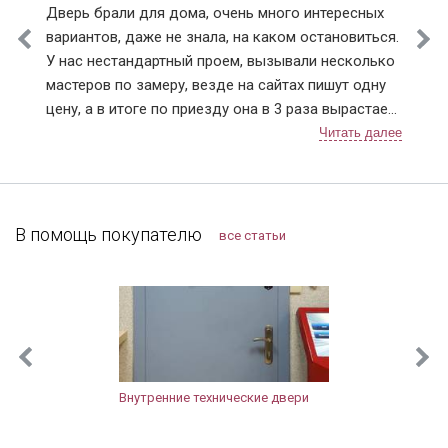
Дверь брали для дома, очень много интересных
вариантов, даже не знала, на каком остановиться.
У нас нестандартный проем, вызывали несколько
мастеров по замеру, везде на сайтах пишут одну
цену, а в итоге по приезду она в 3 раза вырастает.
Ну понятно что проем нестандартный, но почему
так сильно цена на сайте отличается от расчетной
по факту. У Дверей Про цена на сайте и после
замера соответствовала (с поправкой на проем).
Мы с мужем выбрали модель с терморазрывом.
В помощь покупателю
все статьи
Установку проводили в декабре, так что
морозостойкие качества уже успели оценить.
Тамбура у нас нет, переживала, что дверь будет
«потеть» из-за температурных перепадов. Но
ничего не промерзает и конденсат не
скапливается, как и заявляет производитель.
Толстая, крепкая дверь получилась, с тремя
Внутренние технические двери
контурами резины, сквозняков нет. Замки мы
выбрали не по стандартной комплектации, а выше