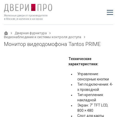
Железные двери от производителя
в Москве, в наличии и на заказ
Дверная фурнитура
Видеонаблюдение и системы контроля доступа
Монитор видеодомофона Tantos PRIME
Технические
характеристики:
Управление:
сенсорные кнопки
Тип подключения: 4-
х проводной
Тип крепления:
накладной
Экран: 7" TFT LCD,
800 × 480
Слот для карты