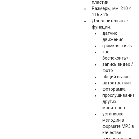
пластик
Размеры, мм: 210 ×
116 × 25
Дополнительные
функции:
датчик
движения
громкая связь
«не
беспокоить»
запись видео /
фото
общий вызов
автоответчик
фоторамка
прослушивание
других
мониторов
установка
мелодии в
формате MP3 в
качестве
сигнала вызова