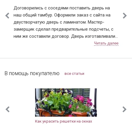
Договорились с соседями поставить дверь на
наш общий тамбур. Оформили заказ с сайта на
двустворчатую дверь с ламинатом. Мастер-
замерщик сделал предварительные подсчеты, с
ним же составили договор. Дверь изготавливали
чуть больше недели, с доставкой тоже не
затягивали. После установки разница чувствуется,
теперь нет ни холода, ни шума из подъезда.
Заодно и сам тамбур привели в порядок.
Компанию я рекомендую, тут можно найти
В помощь покупателю
все статьи
хорошие двери, даже в "бюджетном" сегменте.
Как украсить решетки на окнах