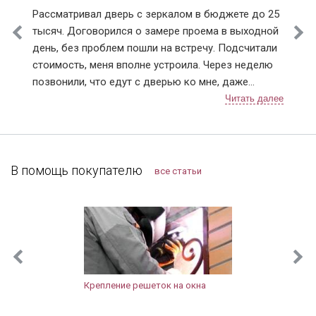
Рассматривал дверь с зеркалом в бюджете до 25
тысяч. Договорился о замере проема в выходной
день, без проблем пошли на встречу. Подсчитали
стоимость, меня вполне устроила. Через неделю
позвонили, что едут с дверью ко мне, даже
немного раньше приехали, пришлось им меня
ждать, а не наоборот, как бывает. Очень быстро
прошла установка, крупный мусор весь убрали
(лучше запаситесь крепкими мешками), дали
советы по уходу за дверью, чтобы замки не
В помощь покупателю
все статьи
ломались. К договору выдали акт приема-сдачи
работ и гарантию. После старой строительной
двери новая просто восхищает! Шумов с
лестницы не слышно, не задувает, значит
запенена хорошо, щелей тоже нет. Внешний вид
презентабельный, тут замечаний нет. Зеркало для
нашей прихожей очень кстати, так как места мало.
Крепление решеток на окна
Правда когда выносишь велосипед или коляску,