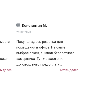
Константин М.
29.02.2020
вместе
Покупал здесь решетки для
помещения в офисе. На сайте
выбрал эскиз, вызвал бесплатного
ложил
замерщика. Тут же заключил
договор, внес предоплату,
брать
готовность через неделю.
 тоже
Позвонили примерно за 2 дня, чтобы
е время
согласовать дату и время монтажа. В
или.
назначенный день приехали два
к
человека, выгрузили решетки (4 шт.),
предложили осмотреть. По эскизу
ть
все сошлось, сварных швов не видно