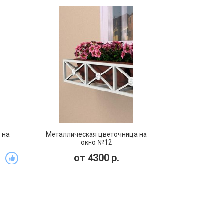
 на
Металлическая цветочница на
окно №12
от
4300
р.