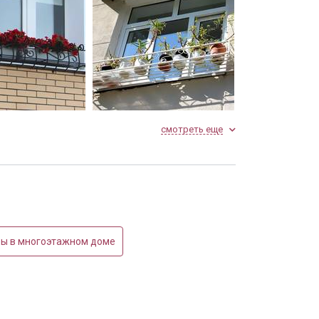
 под ящики
Белая цветочница
смотреть еще
ры в многоэтажном доме
еточница
Оконная цветочница