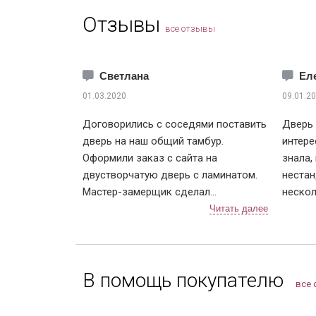
Отзывы
все отзывы
Светлана
Ел
01.03.2020
09.01.2
Договорились с соседями поставить
Дверь 
дверь на наш общий тамбур.
интере
Оформили заказ с сайта на
знала,
двустворчатую дверь с ламинатом.
нестан
Мастер-замерщик сделал
нескол
предварительные подсчеты, с ним
везде 
же составили договор. Дверь
итоге 
изготавливали чуть больше недели, с
вырастает. Ну поня
доставкой тоже не затягивали.
нестан
В помощь покупателю
После установки разница
сильно
все 
чувствуется, теперь нет ни холода, ни
расчет
шума из подъезда. Заодно и сам
цена н