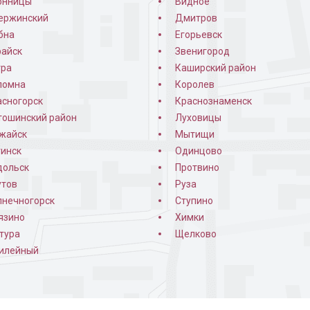
онницы
Видное
ержинский
Дмитров
бна
Егорьевск
райск
Звенигород
тра
Каширский район
ломна
Королев
асногорск
Краснознаменск
тошинский район
Луховицы
жайск
Мытищи
гинск
Одинцово
дольск
Протвино
утов
Руза
лнечногорск
Ступино
язино
Химки
тура
Щелково
илейный