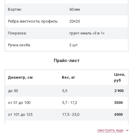
Бортик:
60 мм
Ребра жесткости, профиль:
20×20
Покраска:
грунт-эмаль «3 в 1»
Ручка-скоба:
2 шт.
Прайс-лист
Цена,
Диаметр, см
Вес, кг
руб
до 50
5,5
2 900
от 51 до 100
5,7 - 17,2
5500
от 101 до 125
17,5 - 25,0
6900
6900
смотреть еще
+ 190