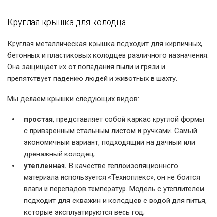
Круглая крышка для колодца
Внешняя сторона
Внутренняя сторона
Крышка в зеленом
крышки
крышки
цвете
Круглая металлическая крышка подходит для кирпичных,
бетонных и пластиковых колодцев различного назначения.
Она защищает их от попадания пыли и грязи и
препятствует падению людей и животных в шахту.
Мы делаем крышки следующих видов:
простая
, представляет собой каркас круглой формы
Крышка в зеленом
Крышка в зеленом
Фото глухой
с приваренным стальным листом и ручками. Самый
цвете
цвете
крышки
экономичный вариант, подходящий на дачный или
дренажный колодец;
утепленная.
В качестве теплоизоляционного
материала используется «Техноплекс», он не боится
влаги и перепадов температур. Модель с утеплителем
подходит для скважин и колодцев с водой для питья,
которые эксплуатируются весь год;