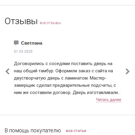
Отзывы
все отзывы
Светлана
01.03.2020
Договорились с соседями поставить дверь на
наш общий тамбур. Оформили заказ с сайта на
двустворчатую дверь с ламинатом. Мастер-
замерщик сделал предварительные подсчеты, с
ним же составили договор. Дверь изготавливали
чуть больше недели, с доставкой тоже не
затягивали. После установки разница чувствуется,
теперь нет ни холода, ни шума из подъезда.
Заодно и сам тамбур привели в порядок.
Компанию я рекомендую, тут можно найти
В помощь покупателю
все статьи