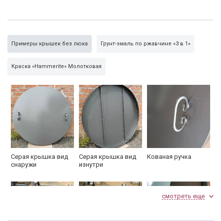
от 126 до 150
25,3 - 35,0
р 1
см
Дополнительно:
Примеры крышек без люка
Грунт-эмаль по ржавчине «3 в 1»
утеплитель «Техноплекс» 20 мм + 580 руб./1 м кв.
Краска «Hammerite» Молотковая
ручка-скоба кованая 1 шт. + 800 руб.
краска «Hammerite» 1800 руб./1 м кв.
Серая крышка вид
Серая крышка вид
Кованая ручка
снаружи
изнутри
смотреть еще