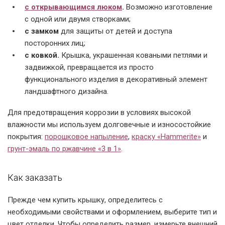
Обратная сторона
Крышка для очага
Борт крышки
с открывающимся люком
.
Возможно изготовление
крышки
диаметром 106 см
с одной или двумя створками;
с замком
для защиты от детей и доступа
посторонних лиц;
с ковкой.
Крышка, украшенная коваными петлями и
задвижкой, превращается из просто
функционального изделия в декоративный элемент
ландшафтного дизайна.
Для предотвращения коррозии в условиях высокой
влажности мы используем долговечные и износостойкие
покрытия:
порошковое напыление
,
краску «Hammerite»
и
грунт-эмаль по ржавчине «3 в 1»
.
Как заказать
Прежде чем купить крышку, определитесь с
необходимыми свойствами и оформлением, выберите тип и
цвет отделки. Чтобы определить размер, измерьте внешний