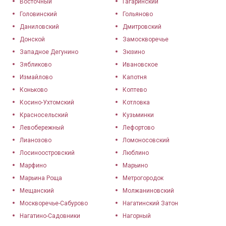
Восточный
Гагаринский
Головинский
Гольяново
Даниловский
Дмитровский
Донской
Замоскворечье
Западное Дегунино
Зюзино
Зябликово
Ивановское
Измайлово
Капотня
Коньково
Коптево
Косино-Ухтомский
Котловка
Красносельский
Кузьминки
Левобережный
Лефортово
Лианозово
Ломоносовский
Лосиноостровский
Люблино
Марфино
Марьино
Марьина Роща
Метрогородок
Мещанский
Молжаниновский
Москворечье-Сабурово
Нагатинский Затон
Нагатино-Садовники
Нагорный