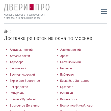
Железные двери от производителя
в Москве, в наличии и на заказ
Доставка решеток на окна по Москве
Академический
Алексеевский
Алтуфьевский
Арбат
Аэропорт
Бабушкинский
Басманный
Беговой
Бескудниковский
Бибирево
Бирюлёво Восточное
Бирюлёво Западное
Богородское
Братеево
Бутырский
Вешняки
Выхино-Жулебино
Войковский
Восточное Дегунино
Восточное Измайлово