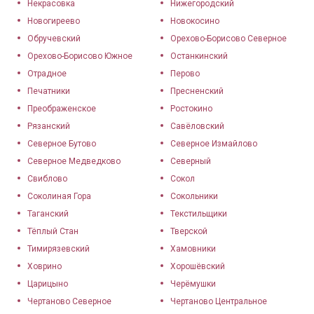
Некрасовка
Нижегородский
Новогиреево
Новокосино
Обручевский
Орехово-Борисово Северное
Орехово-Борисово Южное
Останкинский
Отрадное
Перово
Печатники
Пресненский
Преображенское
Ростокино
Рязанский
Савёловский
Северное Бутово
Северное Измайлово
Северное Медведково
Северный
Свиблово
Сокол
Соколиная Гора
Сокольники
Таганский
Текстильщики
Тёплый Стан
Тверской
Тимирязевский
Хамовники
Ховрино
Хорошёвский
Царицыно
Черёмушки
Чертаново Северное
Чертаново Центральное