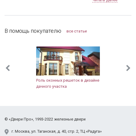
изготавливали чуть больше недели, с
доставкой тоже не затягивали. После
установки разница чувствуется, теперь нет ни
холода, ни шума из подъезда. Заодно и сам
тамбур привели в порядок. Компанию я
В помощь покупателю
все статьи
рекомендую, тут можно найти хорошие двери,
даже в "бюджетном" сегменте.
Роль оконных решеток в дизайне
дачного участка
©
«Двери Про»
, 1993-2022
железные двери
г.
Москва
,
ул. Таганская,
д. 40, стр. 2
, ТЦ «Радуга»