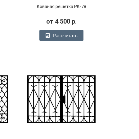
Кованая решетка РК-78
от
4 500
р.
Рассчитать