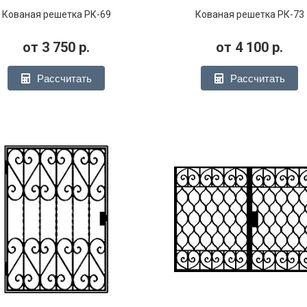
Кованая решетка РК-69
Кованая решетка РК-73
от
3 750
р.
от
4 100
р.
Рассчитать
Рассчитать