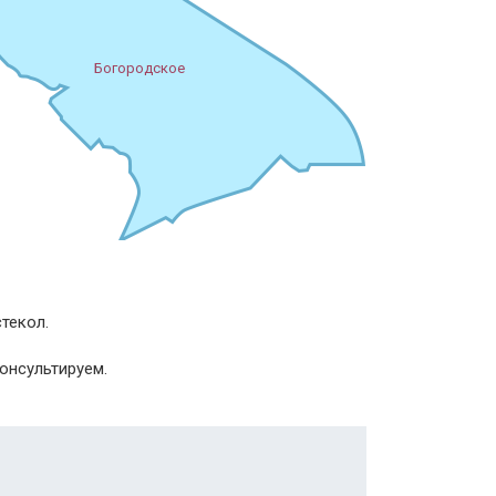
Богородское
текол.
онсультируем.