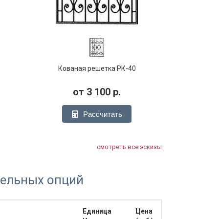
Кованая решетка РК-40
от
3 100
р.
Рассчитать
смотреть все эскизы
тельных опций
Единица
Цена