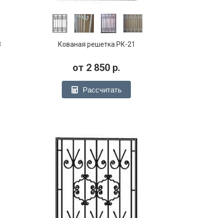
8
Кованая решетка РК-21
от
2 850
р.
Рассчитать