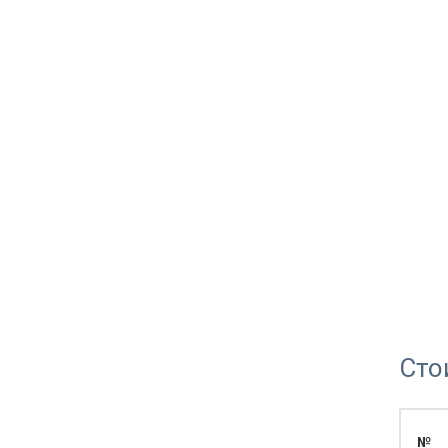
Сто
№