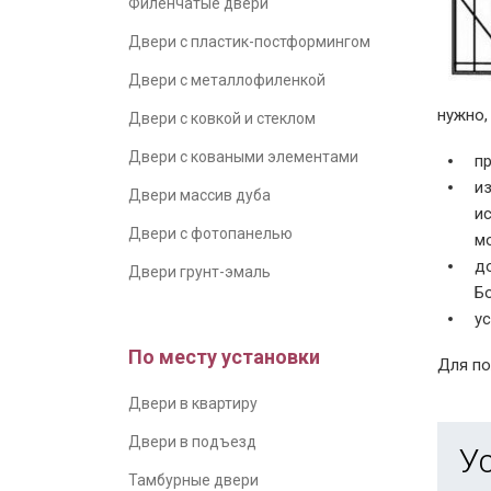
Филенчатые двери
Двери с пластик-постформингом
Двери с металлофиленкой
нужно,
Двери с ковкой и стеклом
Двери с коваными элементами
п
и
Двери массив дуба
ис
Двери с фотопанелью
м
д
Двери грунт-эмаль
Б
у
По месту установки
Для по
Двери в квартиру
Двери в подъезд
У
Тамбурные двери