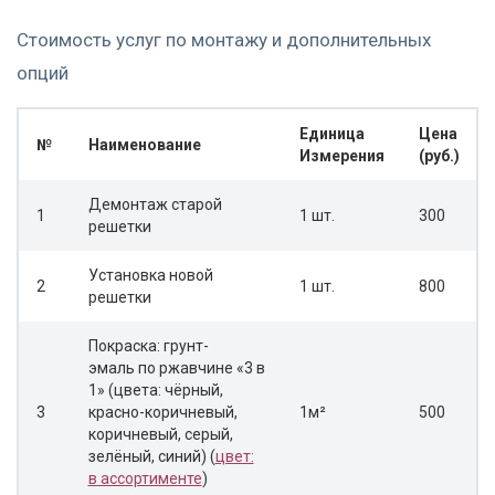
Стоимость услуг по монтажу и дополнительных
опций
Единица
Цена
№
Наименование
Измерения
(руб.)
Демонтаж старой
1
1 шт.
300
решетки
Установка новой
2
1 шт.
800
решетки
Покраска: грунт-
эмаль по ржавчине «3 в
1» (цвета: чёрный,
3
красно-коричневый,
1м²
500
коричневый, серый,
зелёный, синий) (
цвет:
в ассортименте
)