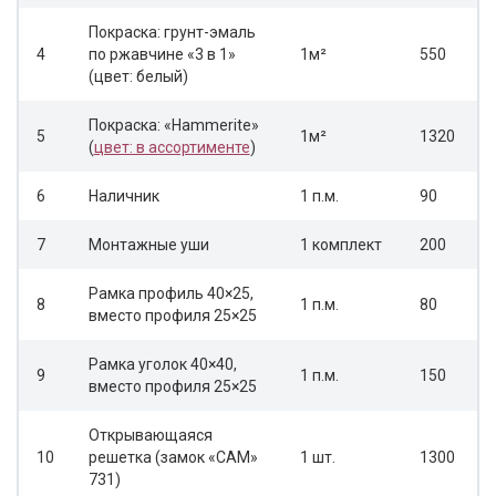
Покраска: грунт-эмаль
4
по ржавчине «3 в 1»
1м²
550
(цвет: белый)
Покраска: «Hammerite»
5
1м²
1320
(
цвет: в ассортименте
)
6
Наличник
1 п.м.
90
7
Монтажные уши
1 комплект
200
Рамка профиль 40×25,
8
1 п.м.
80
вместо профиля 25×25
Рамка уголок 40×40,
9
1 п.м.
150
вместо профиля 25×25
Открывающаяся
10
решетка (замок «САМ»
1 шт.
1300
731)