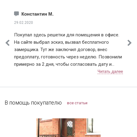
Войковский
Восточное Дегунино
Константин М.
Восточное Измайлово
29.02.2020
Восточный
Покупал здесь решетки для помещения в офисе.
Гагаринский
На сайте выбрал эскиз, вызвал бесплатного
Головинский
замерщика. Тут же заключил договор, внес
Гольяново
предоплату, готовность через неделю. Позвонили
Даниловский
примерно за 2 дня, чтобы согласовать дату и
Дмитровский
время монтажа. В назначенный день приехали два
Донской
человека, выгрузили решетки (4 шт.), предложили
Замоскворечье
осмотреть. По эскизу все сошлось, сварных швов
Западное Дегунино
не видно и прокрашены равномерно, без
Зюзино
подтеков. По всем выполненным работам
В помощь покупателю
все статьи
Зябликово
претензий не имею. Нормальная организация, с
Ивановское
ценами на сайте не обманывают, могу смело
Измайлово
рекомендовать.
Капотня
Коньково