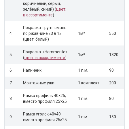
коричневый, серый,
зелёный, синий) (
цвет:
в ассортименте
)
Покраска: грунт-эмаль
4
по ржавчине «3 в 1»
1м²
550
(цвет: белый)
Покраска: «Hammerite»
5
1м²
1320
(
цвет: в ассортименте
)
6
Наличник
1 п.м.
90
7
Монтажные уши
1 комплект
200
Рамка профиль 40×25,
8
1 п.м.
80
вместо профиля 25×25
Рамка уголок 40×40,
9
1 п.м.
150
вместо профиля 25×25