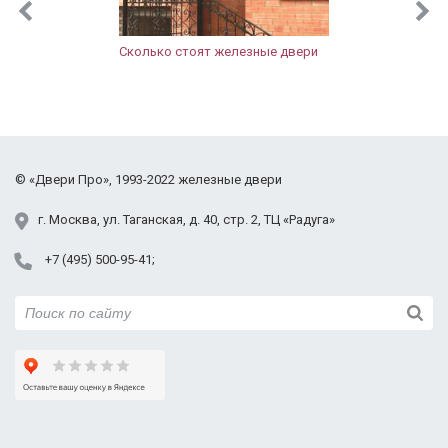
Коптево
Косино-Ухтомский
Сколько стоят железные двери
Котловка
Красносельский
Кузьминки
Левобережный
Лефортово
©
«Двери Про»
, 1993-2022
железные двери
Лианозово
Ломоносовский
г.
Москва
,
ул. Таганская,
д. 40, стр. 2
, ТЦ «Радуга»
Лосиноостровский
+7 (495) 500-95-41
Люблино
Марфино
Марьино
Марьина Роща
Метрогородок
Мещанский
Молжаниновский
Москворечье-Сабурово