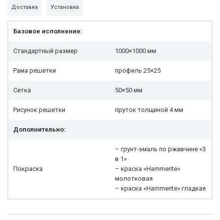
Доставка
Установка
Базовое исполнение:
Стандартный размер
1000×1000 мм
Рама решетки
профиль 25×25
Сетка
50×50 мм
Рисунок решетки
пруток толщиной 4 мм
Дополнительно:
– грунт-эмаль по ржавчине «3
в 1»
Покраска
– краска «Hammerite»
молотковая
– краска «Hammerite» гладкая