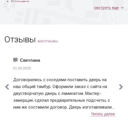
Егорьевск
смотреть еще
Железнодорожный
Жуковский
Зарайск
Звенигород
Отзывы
Зеленоград
все отзывы
Ивантеевка
Истра
Каширский район
Светлана
Климовск
01.03.2020
Клинский район
Договорились с соседями поставить дверь на
Коломна
наш общий тамбур. Оформили заказ с сайта на
Королев
двустворчатую дверь с ламинатом. Мастер-
Котельники
замерщик сделал предварительные подсчеты, с
Красноармейск
ним же составили договор. Дверь изготавливали
Красногорск
чуть больше недели, с доставкой тоже не
Краснознаменск
затягивали. После установки разница чувствуется,
Лобня
теперь нет ни холода, ни шума из подъезда.