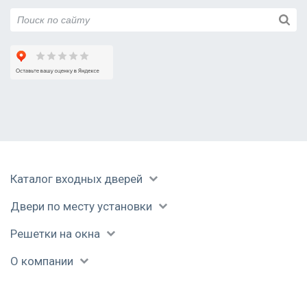
Руза
Сергиев Посад
Серпухов
Солнечногорск
Ступино
Талдом
Уваровка
Фрязино
Химки
Черноголовка
Каталог входных дверей
Чехов
Шатура
Двери по месту установки
Щелково
Электрогорск
Решетки на окна
Электросталь
О компании
Юбилейный