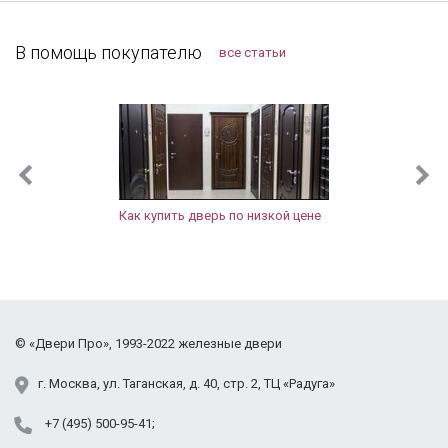
Лосино-Петровский
Заодно и сам тамбур привели в порядок.
Лотошинский район
Компанию я рекомендую, тут можно найти
В помощь покупателю
все статьи
Луховицы
хорошие двери, даже в "бюджетном" сегменте.
Лыткарино
Люберцы
Можайск
Мытищи
Наро-Фоминск
Новопетровское
Как купить дверь по низкой цене
Ногинск
Одинцово
Орехово-Зуево
Павловский Посад
Подольск
©
«Двери Про»
, 1993-2022
железные двери
Протвино
Пушкино
г.
Москва
,
ул. Таганская,
д. 40, стр. 2
, ТЦ «Радуга»
Раменское
+7 (495) 500-95-41
Реутов