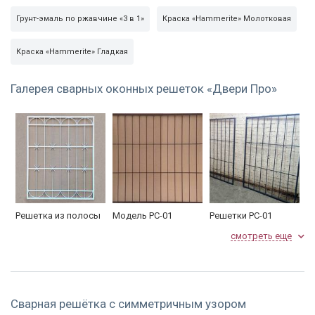
Грунт-эмаль по ржавчине «3 в 1»
Краска «Hammerite» Молотковая
Краска «Hammerite» Гладкая
Галерея сварных оконных решеток «Двери Про»
Решетка из полосы
Модель РС-01
Решетки РС-01
20*4 , эскиз РС 13 ,
смотреть еще
покраска грунт-
эмаль 3 в 1,
размеры 115*91 см,
цена 2268 руб.
Сварная решётка с симметричным узором