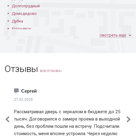
Модель РС-18
Модель РС-18
Решетка РС-20 для
Долгопрудный
широкого окна
Домодедово
Дубна
Егорьевск
смотреть еще
Железнодорожный
Жуковский
Зарайск
Звенигород
Модель РС-20
Решетки РС-20
Решетка РС-24 с
Отзывы
Зеленоград
белой покраской
все отзывы
Ивантеевка
Истра
Каширский район
Сергей
Климовск
27.02.2020
Клинский район
Рассматривал дверь с зеркалом в бюджете до 25
Коломна
тысяч. Договорился о замере проема в выходной
Королев
Модель РС-24
Модель РС-27
Широкая решетка
день, без проблем пошли на встречу. Подсчитали
РС-29
Котельники
стоимость, меня вполне устроила. Через неделю
Красноармейск