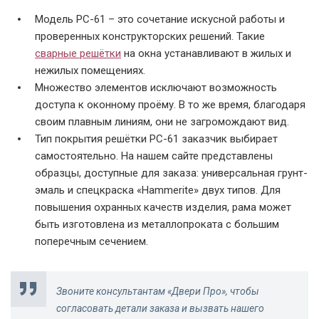
Модель РС-61 – это сочетание искусной работы и
проверенных конструкторских решений. Такие
сварные решётки
на окна устанавливают в жилых и
нежилых помещениях.
Решетка РС-01
Модель РС-01 с
Модель РС-02
Множество элементов исключают возможность
покрытием грунт-
доступа к оконному проёму. В то же время, благодаря
эмалью
своим плавным линиям, они не загромождают вид.
Тип покрытия решётки РС-61 заказчик выбирает
самостоятельно. На нашем сайте представлены
образцы, доступные для заказа: универсальная грунт-
эмаль и спецкраска «Hammerite» двух типов. Для
повышения охранных качеств изделия, рама может
быть изготовлена из металлопроката с большим
Модель РС-03
Модель РС-03
Модель РС-04
поперечным сечением.
Звоните консультантам «
Двери Про
», чтобы
согласовать детали заказа и вызвать нашего