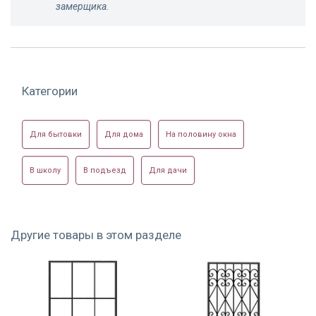
замерщика.
Модель РС-05
Модель РС-05
Синяя сварная
решетка РС-05
Категории
Для бытовки
Для дома
На половину окна
В школу
В подъезд
Для дачи
Покрашенная
Партия решеток
Модель РС-05
решетка РС-05
РС-05
Другие товары в этом разделе