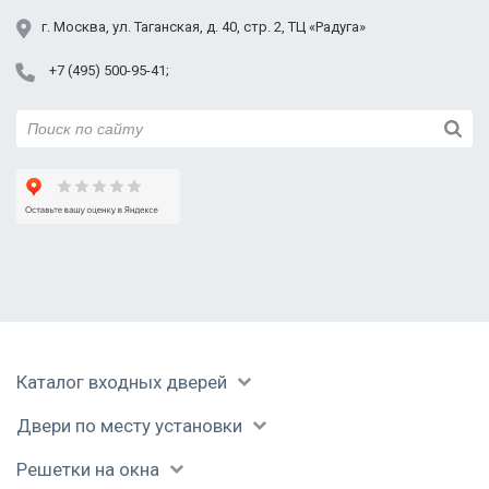
Пушкино
г.
Москва
,
ул. Таганская,
д. 40, стр. 2
, ТЦ «Радуга»
Раменское
+7 (495) 500-95-41
Реутов
Модель РС-34
Модель РС-36
Модель РС-37
Руза
Сергиев Посад
Серпухов
Солнечногорск
Ступино
Талдом
Уваровка
Фрязино
Модель РС-37
Модель РС-57
Химки
Черноголовка
Каталог входных дверей
Чехов
Фото сварных решеток «Двери Про»
Шатура
Двери по месту установки
Щелково
Электрогорск
Решетки на окна