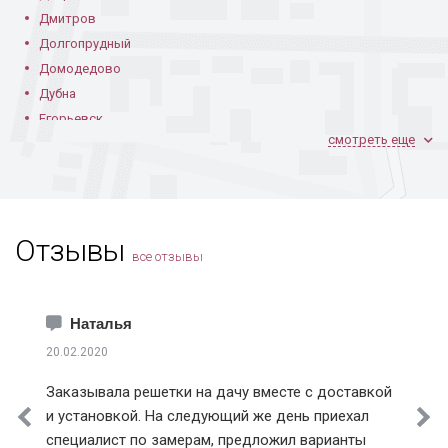
Дмитров
Долгопрудный
Домодедово
Дубна
Егорьевск
смотреть еще
Железнодорожный
Жуковский
Зарайск
Звенигород
Отзывы
Зеленоград
все отзывы
Ивантеевка
Истра
Каширский район
Наталья
Климовск
20.02.2020
Клинский район
Заказывала решетки на дачу вместе с доставкой
Коломна
и установкой. На следующий же день приехал
Королев
специалист по замерам, предложил варианты
Котельники