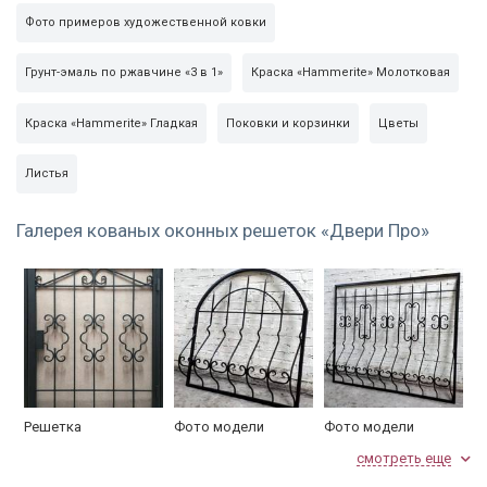
Фото примеров художественной ковки
Грунт-эмаль по ржавчине «3 в 1»
Краска «Hammerite» Молотковая
Краска «Hammerite» Гладкая
Поковки и корзинки
Цветы
Листья
Галерея кованых оконных решеток «Двери Про»
Решетка
Фото модели
Фото модели
индивидуального
РКД-04
РКД-05
смотреть еще
дизайна