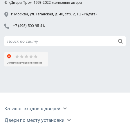
©
«Двери Про»
, 1993-2022
железные двери
Протвино
Пушкино
г.
Москва
,
ул. Таганская,
д. 40, стр. 2
, ТЦ «Радуга»
Раменское
+7 (495) 500-95-41
Реутов
Руза
Сергиев Посад
Серпухов
Солнечногорск
Ступино
Талдом
Уваровка
Фрязино
Химки
Черноголовка
Каталог входных дверей
Чехов
Шатура
Двери по месту установки
Щелково
Электрогорск