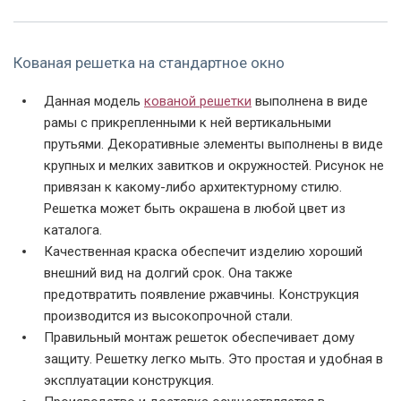
Кованая решетка на стандартное окно
Данная модель
кованой решетки
выполнена в виде
рамы с прикрепленными к ней вертикальными
Фото модели РК-06
Фото модели РК-06
Фото модели РК-06
прутьями. Декоративные элементы выполнены в виде
крупных и мелких завитков и окружностей. Рисунок не
привязан к какому-либо архитектурному стилю.
Решетка может быть окрашена в любой цвет из
каталога.
Качественная краска обеспечит изделию хороший
внешний вид на долгий срок. Она также
предотвратить появление ржавчины. Конструкция
Фото модели РК-06
Фото модели РК-06
Фото модели РК-06
производится из высокопрочной стали.
Правильный монтаж решеток обеспечивает дому
защиту. Решетку легко мыть. Это простая и удобная в
эксплуатации конструкция.