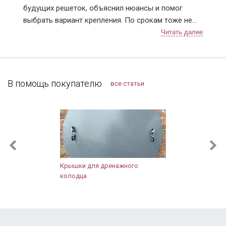
будущих решеток, объяснил нюансы и помог
Красноармейск
выбрать вариант крепления. По срокам тоже не
Красногорск
подвели, приехали в точное время и достаточно
Краснознаменск
быстро установили. Решетки понравились,
Лобня
рисунок сделали очень красивый 👍. В
Лосино-Петровский
дальнейшем планирую поменять дверь в квартире,
Лотошинский район
буду к вам обращаться!
В помощь покупателю
все статьи
Луховицы
Лыткарино
Люберцы
Можайск
Мытищи
Наро-Фоминск
Новопетровское
Крышки для дренажного
Ногинск
колодца
Одинцово
Орехово-Зуево
Павловский Посад
Подольск