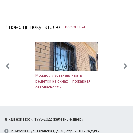
затягивали. После установки разница чувствуется,
Лобня
теперь нет ни холода, ни шума из подъезда.
Лосино-Петровский
Заодно и сам тамбур привели в порядок.
Лотошинский район
Компанию я рекомендую, тут можно найти
В помощь покупателю
все статьи
Луховицы
хорошие двери, даже в "бюджетном" сегменте.
Лыткарино
Люберцы
Можайск
Мытищи
Наро-Фоминск
Новопетровское
Можно ли устанавливать
Ногинск
решетки на окнах — пожарная
безопасность
Одинцово
Орехово-Зуево
Павловский Посад
Подольск
Протвино
©
«Двери Про»
, 1993-2022
железные двери
Пушкино
г.
Москва
,
ул. Таганская,
д. 40, стр. 2
, ТЦ «Радуга»
Раменское