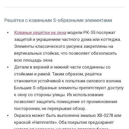
Решётка с коваными S-образными элементами
Кованые решётки на окна
модели РК-55 послужат
защитой и украшением частного дома или коттеджа.
Фото модели РК-06
Фото модели РК-06
Фото модели РК-06
Элементы классического рисунка закреплены на
вертикальных стойках, что позволяет обезопасить
всю площадь окна.
Детали в верхней и нижней части соединены со
стойками и рамой. Таким образом, решётка
становится устойчивой к попыткам силового взлома.
Большие S-образные элементы препятствуют доступу
к окну со стороны улицы. Их использование
Фото модели РК-06
Фото модели РК-06
Фото модели РК-06
позволяет защитить помещение от проникновения
посторонних, не перекрывая обзор.
Окраска может быть выполнена эмалью ХВ-0278 или
краской «Hammerite». Оба покрытия предохранят