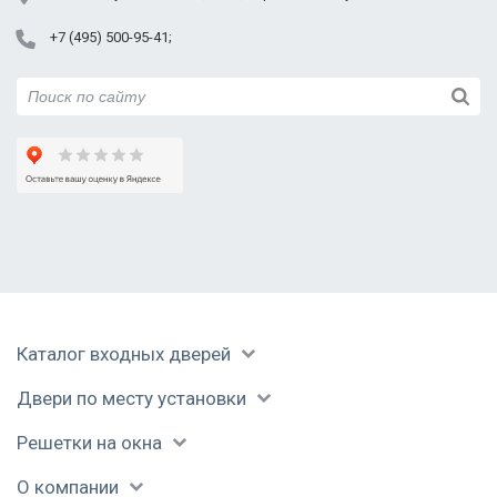
Реутов
+7 (495) 500-95-41
Руза
Сергиев Посад
Серпухов
Солнечногорск
Ступино
Талдом
Уваровка
Фрязино
Химки
Черноголовка
Чехов
Каталог входных дверей
Шатура
Щелково
Двери по месту установки
Электрогорск
Решетки на окна
Электросталь
Юбилейный
О компании