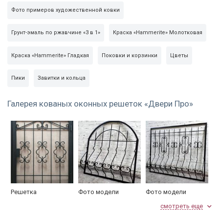
Фото примеров художественной ковки
Грунт-эмаль по ржавчине «3 в 1»
Краска «Hammerite» Молотковая
Краска «Hammerite» Гладкая
Поковки и корзинки
Цветы
Пики
Завитки и кольца
Галерея кованых оконных решеток «Двери Про»
Решетка
Фото модели
Фото модели
индивидуального
РКД-04
РКД-05
смотреть еще
дизайна