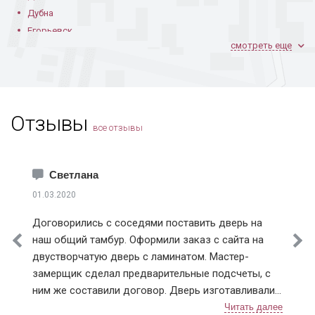
Дубна
Егорьевск
смотреть еще
Железнодорожный
Жуковский
Зарайск
Звенигород
Отзывы
Зеленоград
все отзывы
Ивантеевка
Истра
Каширский район
Светлана
Климовск
01.03.2020
Клинский район
Договорились с соседями поставить дверь на
Коломна
наш общий тамбур. Оформили заказ с сайта на
Королев
двустворчатую дверь с ламинатом. Мастер-
Котельники
замерщик сделал предварительные подсчеты, с
Красноармейск
ним же составили договор. Дверь изготавливали
Красногорск
чуть больше недели, с доставкой тоже не
Краснознаменск