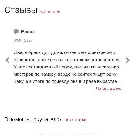
Отзывы
все отзывы
Елена
09.01.2020
Дверь брали для дома, очень много интересных
вариантов, даже не знала, на каком остановиться.
У нас нестандартный проем, вызывали несколько
мастеров по замеру, везде на сайтах пишут одну
цену, а в итоге по приезду она в 3 раза вырастает.
Ну понятно что проем нестандартный, но почему
так сильно цена на сайте отличается от расчетной
по факту. У Дверей Про цена на сайте и после
замера соответствовала (с поправкой на проем).
Мы с мужем выбрали модель с терморазрывом.
В помощь покупателю
все статьи
Установку проводили в декабре, так что
морозостойкие качества уже успели оценить.