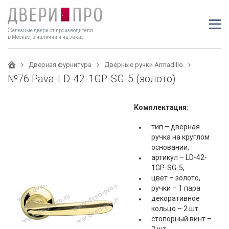
Железные двери от производителя
в Москве, в наличии и на заказ
Дверная фурнитура
Дверные ручки Armadillo
№76 Pava-LD-42-1GP-SG-5 (золото)
Комплектация:
тип – дверная
ручка на круглом
основании,
артикул – LD-42-
1GP-SG-5,
цвет – золото,
ручки – 1 пара
декоративное
кольцо – 2 шт.
стопорный винт –