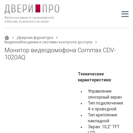
Железные двери от производителя
в Москве, в наличии и на заказ
Дверная фурнитура
Видеонаблюдение и системы контроля доступа
Монитор видеодомофона Commax CDV-
1020AQ
Технические
характеристики:
Управление:
сенсорный экран
Тип подключения:
4-х проводной
Тип крепления:
накладной
Экран: 10,2" TFT
LCD