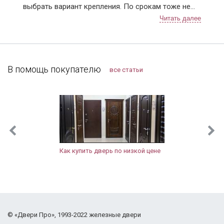
выбрать вариант крепления. По срокам тоже не
подвели, приехали в точное время и достаточно
быстро установили. Решетки понравились,
рисунок сделали очень красивый 👍. В
дальнейшем планирую поменять дверь в квартире,
буду к вам обращаться!
В помощь покупателю
все статьи
Как купить дверь по низкой цене
©
«Двери Про»
, 1993-2022
железные двери