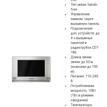
Тип связи: hands-
free
Управление
замком: через
вызывную панель
Подключение
доп. устройств: до
4-х вызывных
панелей и
радиотрубок CDT-
180
Длина линии
связи: до 50 м
(коаксиал до 100
м)
Питание: 110-240
В
Потребляемая
мощность: 10Вт
(1Вт в режиме
ожидания)
Температура