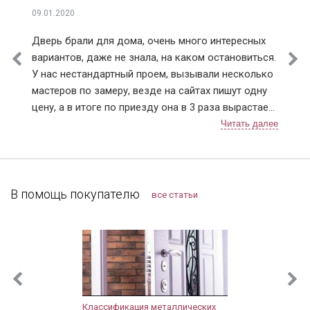
09.01.2020
Дверь брали для дома, очень много интересных
вариантов, даже не знала, на каком остановиться.
У нас нестандартный проем, вызывали несколько
мастеров по замеру, везде на сайтах пишут одну
цену, а в итоге по приезду она в 3 раза вырастает.
Ну понятно что проем нестандартный, но почему
так сильно цена на сайте отличается от расчетной
по факту. У Дверей Про цена на сайте и после
замера соответствовала (с поправкой на проем).
Мы с мужем выбрали модель с терморазрывом.
В помощь покупателю
все статьи
Установку проводили в декабре, так что
морозостойкие качества уже успели оценить.
Тамбура у нас нет, переживала, что дверь будет
«потеть» из-за температурных перепадов. Но
ничего не промерзает и конденсат не
скапливается, как и заявляет производитель.
Толстая, крепкая дверь получилась, с тремя
Классификация металлических