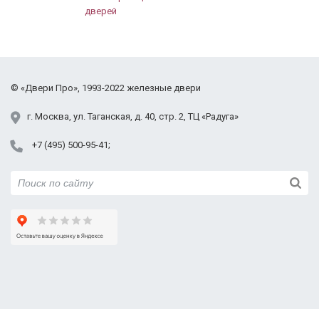
дверей
контурами резины, сквозняков нет. Замки мы
выбрали не по стандартной комплектации, а выше
классом, работают исправно. Отдельная
благодарность монтажникам, качественно всё
сделали, дефектов не оставили,
©
«Двери Про»
, 1993-2022
железные двери
проинструктировали по всем вопросам, даже
показали, как перекодировать замок, если
г.
Москва
,
ул. Таганская,
д. 40, стр. 2
, ТЦ «Радуга»
понадобится. Спасибо, буду рекомендовать всем!
+7 (495) 500-95-41