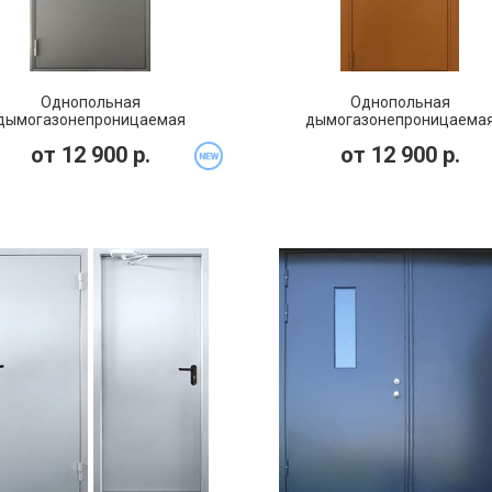
Однопольная
Однопольная
дымогазонепроницаемая
дымогазонепроницаема
ротивопожарная дверь со
противопожарная дверь EIS
от
12 900
р.
от
12 900
р.
стеклом EIS 60 (PMD-013)
(PMD-012)