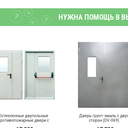
НУЖНА ПОМОЩЬ В В
Остекленные двупольные
Дверь грунт-эмаль с дву
противопожарные двери с
сторон (DV-069)
ошковым напылением (PMD-