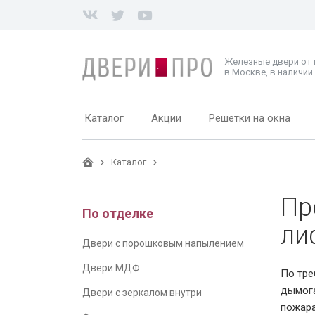
Железные двери от
в Москве, в наличии 
Каталог
Акции
Решетки на окна
Каталог
Пр
По отделке
ли
Двери с порошковым напылением
Двери МДФ
По тре
дымога
Двери с зеркалом внутри
пожара