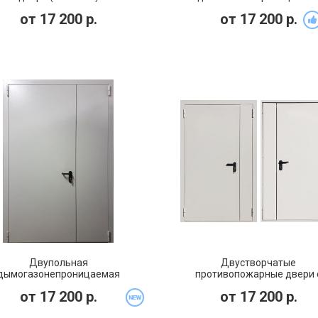
противопожарная дверь 
от
17 200
р.
от
17 200
р.
стеклом EIS 60 (PMD-016)
Двупольная
Двустворчатые
дымогазонепроницаемая
противопожарные двери 
отивопожарная дверь EIS 60
окраской грунт-эмаль (PMD-
от
17 200
р.
от
17 200
р.
(PMD-014)