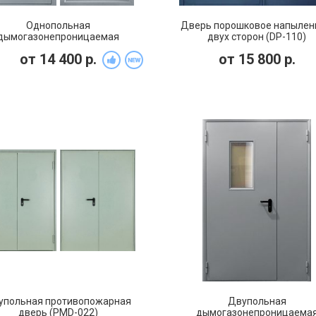
Однопольная
Дверь порошковое напылен
дымогазонепроницаемая
двух сторон (DP-110)
отивопожарная дверь EIS 60
от
14 400
р.
от
15 800
р.
(PMD-011)
упольная противопожарная
Двупольная
дверь (PMD-022)
дымогазонепроницаема