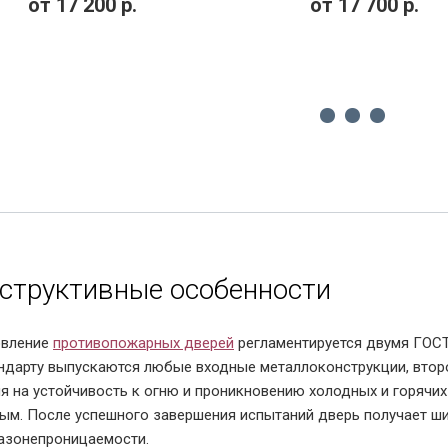
от
17 200
р.
от
17 700
р.
005)
структивные особенности
овление
противопожарных дверей
регламентируется двумя ГОСТ
ндарту выпускаются любые входные металлоконструкции, втор
я на устойчивость к огню и проникновению холодных и горячих 
ым. После успешного завершения испытаний дверь получает ши
азонепроницаемости.