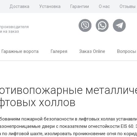
Доставка
Установка
Гарантии
О нас
Отзывы
 производителя
и на заказ
Гаражные ворота
Галерея
Заказ Online
Вопросы 
отивопожарные металличе
фтовых холлов
бованиям пожарной безопасности в лифтовых холлах устанавл
зонепроницаемые двери с показателем огнестойкости EIS 60. Э
 по лифтовой шахте, изолировать проникновение огня по кори