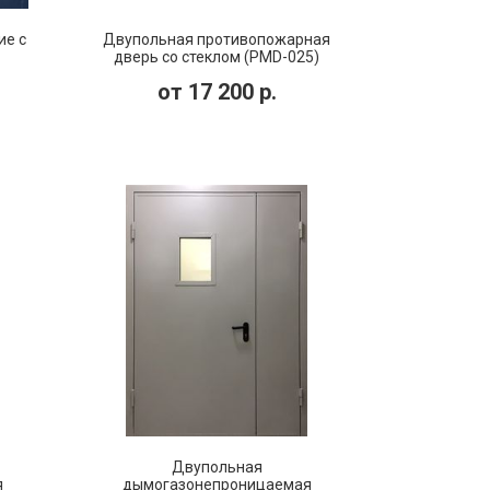
ие с
Двупольная противопожарная
дверь со стеклом (PMD-025)
от
17 200
р.
Двупольная
я
дымогазонепроницаемая