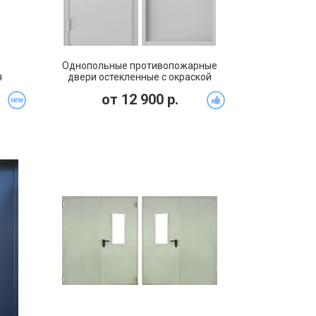
Однопольные противопожарные
я
двери остекленные с окраской
 60
грунт-эмаль (PMD-006)
от
12 900
р.