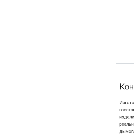
Кон
Изгот
госста
издели
реальн
дымог