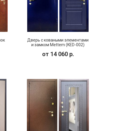
мок
Дверь с коваными элементами
и замком Mettem (KED-002)
от
14 060
р.