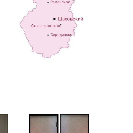
Раменское
Шаховский
Степаньковское
Серединское