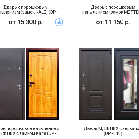
Дверь с порошковым
Дверь с порошковым
пылением (замок КALE) (DP-
напылением (замок МЕТТЕ
043)
(DP-046)
от
15 300
р.
от
11 150
р.
рь порошковое напыление и
Дверь МДФ ПВХ с зеркал
Ф ПВХ с замком Кале (DP-
(DM-040)
054)