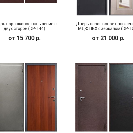
рь порошковое напыление с
Дверь порошковое напылен
двух сторон (DP-144)
МДФ ПВХ с зеркалом (DP-1
от
15 700
р.
от
21 000
р.