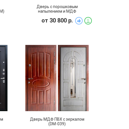
Дверь с порошковым
М)
напылением и МДФ
(утепленная) (DP-049)
от
30 800
р.
ом
Дверь МДФ ПВХ с зеркалом
(DM-039)