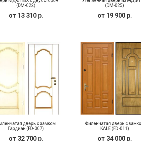
ерь МДФ ПВХ с двух сторон
Утепленная дверь из МДФ 
(DM-022)
(DM-025)
от
13 310
р.
от
19 900
р.
иленчатая дверь с замком
Филенчатая дверь с замк
Гардиан (FD-007)
KALE (FD-011)
от
32 700
р.
от
34 000
р.