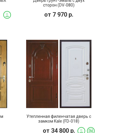
ПВХ
Дверь грунт-эмаль с двух
сторон (DV-080)
от
7 970
р.
ом
Утепленная филенчатая дверь с
замком Kale (FD-018)
от
34 800
р.