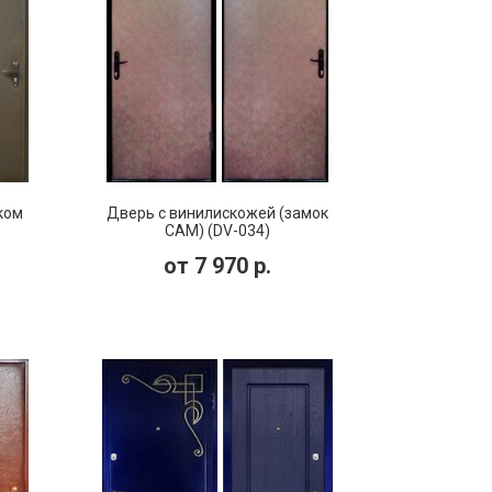
ком
Дверь с винилискожей (замок
САМ) (DV-034)
от
7 970
р.