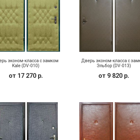
рь эконом-класса с замком
Дверь эконом-класса с зам
Kale (DV-010)
Эльбор (DV-013)
от
17 270
р.
от
9 820
р.