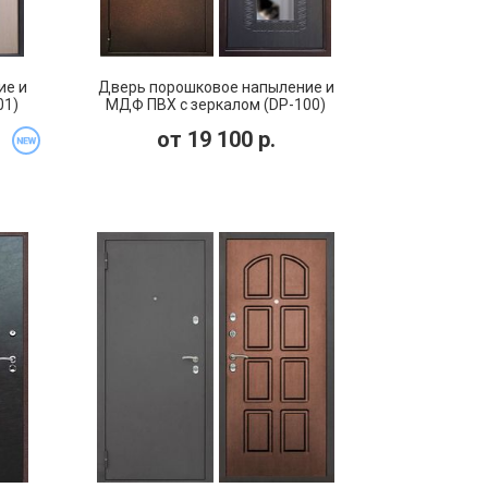
ие и
Дверь порошковое напыление и
01)
МДФ ПВХ с зеркалом (DP-100)
от
19 100
р.