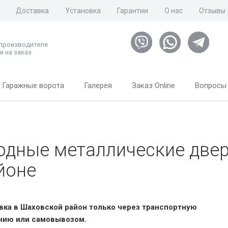
Доставка
Установка
Гарантии
О нас
Отзывы
 производителя
и на заказ
Гаражные ворота
Галерея
Заказ Online
Вопросы 
одные металлические две
йоне
вка в Шаховской район только через транспортную
нию или самовывозом.