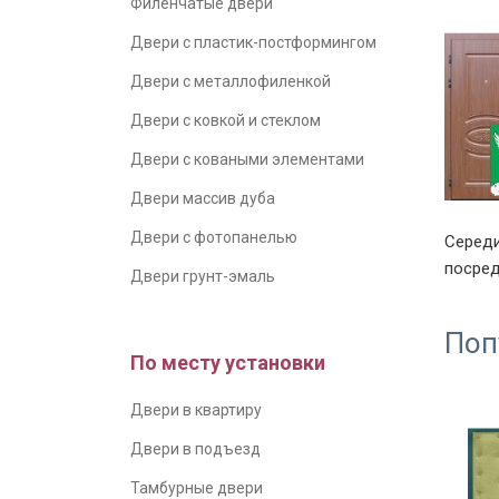
Филенчатые двери
Двери с пластик-постформингом
Двери с металлофиленкой
Двери с ковкой и стеклом
Двери с коваными элементами
Двери массив дуба
Двери с фотопанелью
Середи
посред
Двери грунт-эмаль
Поп
По месту установки
Двери в квартиру
Двери в подъезд
Тамбурные двери