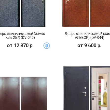
ерь с винилискожей (замок
Дверь с винилискожей (за
Kale 257) (DV-040)
ЭЛЬБОР) (DV-044)
от
12 970
р.
от
9 600
р.