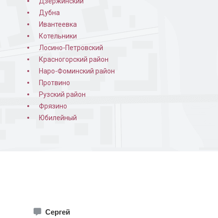
Дзержинский
Дубна
Ивантеевка
Котельники
Лосино-Петровский
Красногорский район
Наро-Фоминский район
Протвино
Рузский район
ная в квартире
Порошковая покраска
Фрязино
изнутри
Юбилейный
Сергей