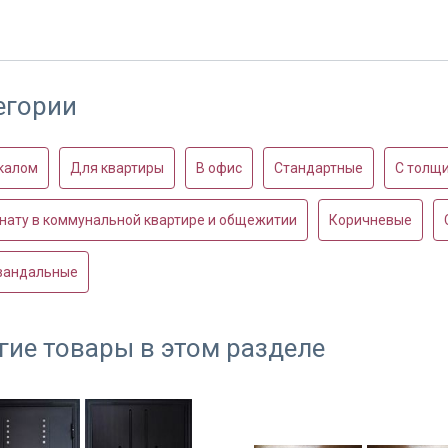
ном доме
В многоэтажном доме
Арочная
егории
калом
Для квартиры
В офис
Стандартные
С толщи
нату в коммунальной квартире и общежитии
Коричневые
вандальные
итель на порошковой
Металлофиленчатая дверь
Дверь с руч
отбойнико
гие товары в этом разделе