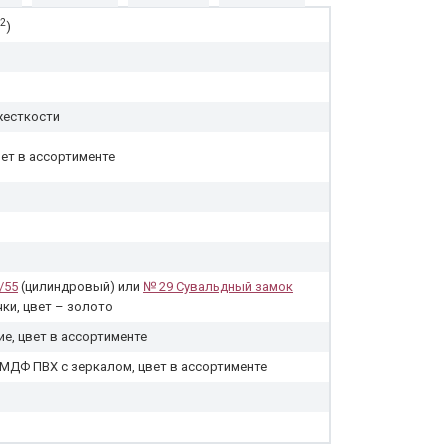
2
)
жесткости
цвет в ассортименте
/55
(цилиндровый) или
№ 29 Сувальдный замок
учки, цвет – золото
е, цвет в ассортименте
 МДФ ПВХ с зеркалом, цвет в ассортименте