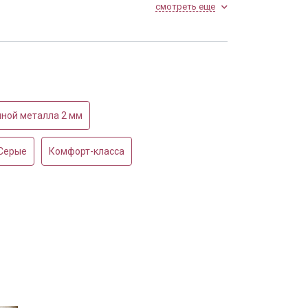
смотреть еще
Установленная в офисе
ной металла 2 мм
Серые
Комфорт-класса
кой скобой и
Порошковая дверь с
м
доводчиком