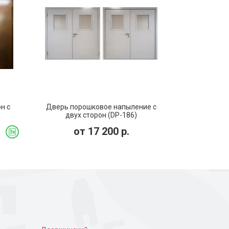
 дверь в частном
Порошковая дверь с
коваными узорами
н с
Дверь порошковое напыление с
двух сторон (DP-186)
от
17 200
р.
ошковое
Дверь для подъезда с
кодовым замком