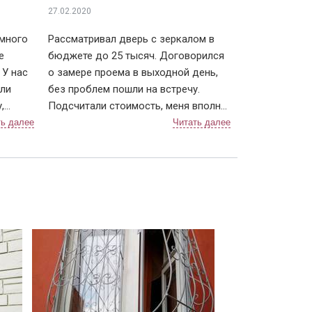
27.02.2020
 ковки
В частном кирпичном доме
 много
Рассматривал дверь с зеркалом в
е
бюджете до 25 тысяч. Договорился
 У нас
о замере проема в выходной день,
али
без проблем пошли на встречу.
,
Подсчитали стоимость, меня вполне
ну, а в
устроила. Через неделю позвонили,
что едут с дверью ко мне, даже
немного раньше приехали, пришлось
им меня ждать, а не наоборот, как
ся от
бывает. Очень быстро прошла
порошком
С порошковым покрытием в
доме
 Про
установка, крупный мусор весь
убрали (лучше запаситесь крепкими
 на
мешками), дали советы по уходу за
дверью, чтобы замки не ломались. К
договору выдали акт приема-сдачи
работ и гарантию. После старой
успели
строительной двери новая просто