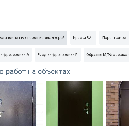
По желанию фурнитуру мо
Замки и фурнитура
).
установленных порошковых дверей
Краски RAL
Порошковое н
ки фрезеровки А
Рисунки фрезеровки Б
Образцы МДФ с зерка
о работ на объектах