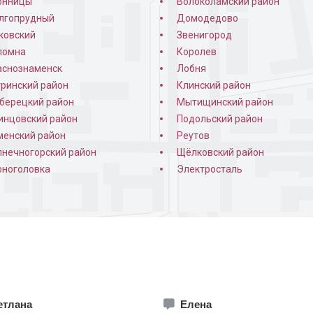
онницы
Волоколамский район
лгопрудный
Домодедово
ковский
Звенигород
ломна
Королев
аснознаменск
Лобня
тринский район
Клинский район
берецкий район
Мытищинский район
инцовский район
Подольский район
менский район
Реутов
в квартиру
Порошковая дверь в
Установлен
лнечногорский район
Щёлковский район
кирпичном доме
рноголовка
Электросталь
етлана
Елена