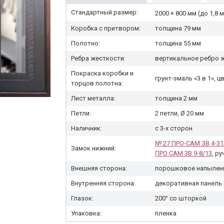
Стандартный размер:
2000 × 800 мм (до 1,8 м
Коробка с притвором:
толщина 79 мм
Полотно:
толщина 55 мм
Ребра жесткости:
вертикальное ребро 
Покраска коробки и
грунт-эмаль «3 в 1», 
торцов полотна:
Лист металла:
толщина 2 мм
Петли:
2 петли, Ø 20 мм
Наличник:
с 3-х сторон
№ 27 ПРО-САМ ЗВ 4-31
Замок нижний:
ПРО САМ 3В 9-8/13
, р
Внешняя сторона:
порошковое напылени
Внутренняя сторона:
декоративная панель
Глазок:
200° со шторкой
Упаковка:
пленка