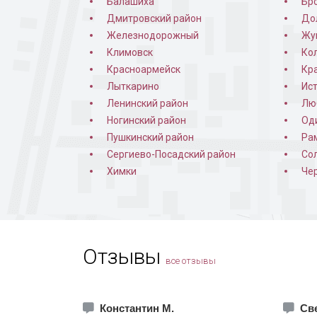
Балашиха
Бр
Дмитровский район
До
Железнодорожный
Жу
Климовск
Ко
Красноармейск
Кр
Лыткарино
Ис
Ленинский район
Лю
Ногинский район
Од
Пушкинский район
Ра
Дверь 
Сергиево-Посадский район
Со
Химки
Че
Отзывы
все отзывы
Константин М.
Св