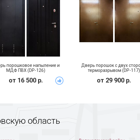
порошковая дверь
Дверь с тисненым рисунком
Порошковая
доме
рь порошковое напыление и
Дверь порошок с двух сторо
МДФ ПВХ (DP-126)
терморазрывом (DP-117)
от
16 500
р.
от
29 900
р.
овскую область
с рисунком на металле
Стальная дверь с
Черное пор
порошковой отделкой
напыление