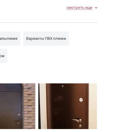
смотреть еще
жно заменить (см. раздел
апыление
Варианты ПВХ пленки
лом