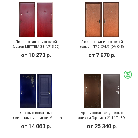
Дверь с винилискожей
Дверь с винилискожей
(замок МЕТТЕМ ЗВ 4.713.00)
(замок ПРО-САМ) (DV-045)
(DV-042)
от
10 270
р.
от
7 970
р.
Дверь с коваными
Бронированная дверь с
элементами и замком Mettem
замком Гардиан 21.14 Т (BD-
(KED-002)
004)
от
14 060
р.
от
25 340
р.