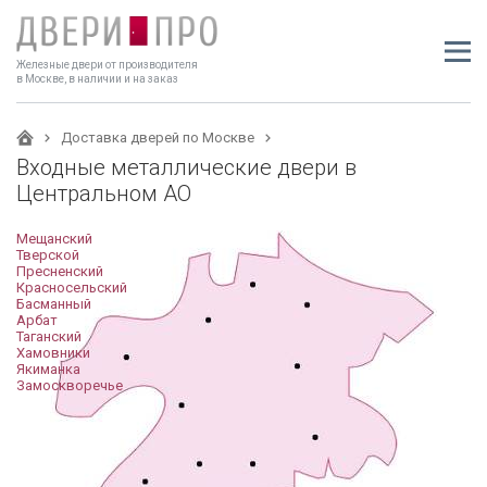
Железные двери от производителя
в Москве, в наличии и на заказ
Доставка дверей по Москве
Входные металлические двери в
Центральном АО
Мещанский
Тверской
Пресненский
Красносельский
Басманный
Арбат
Таганский
Хамовники
Якиманка
Замоскворечье