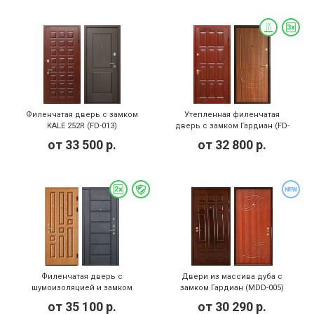
Филенчатая дверь с замком
Утепленная филенчатая
KALE 252R (FD-013)
дверь с замком Гардиан (FD-
019)
от
33 500
р.
от
32 800
р.
Филенчатая дверь с
Двери из массива дуба с
шумоизоляцией и замком
замком Гардиан (MDD-005)
Эльбор (FD-025)
от
35 100
р.
от
30 290
р.