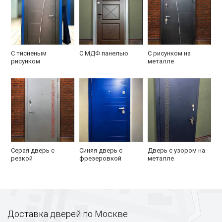
С тисненым
С МДФ панелью
С рисунком на
рисунком
металле
Серая дверь с
Синяя дверь с
Дверь с узором на
резкой
фрезеровкой
металле
Доставка дверей по Москве