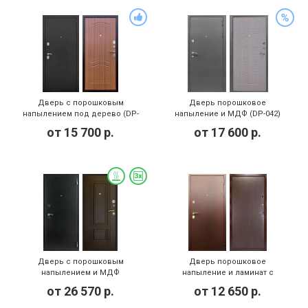
Дверь с порошковым
Дверь порошковое
напылением под дерево (DP-
напыление и МДФ (DP-042)
028)
от
15 700
р.
от
17 600
р.
Дверь с порошковым
Дверь порошковое
напылением и МДФ
напыление и ламинат с
(утепленная) с замком Kale
замком ПРО-САМ (DP-056)
от
26 570
р.
от
12 650
р.
(DP-050)