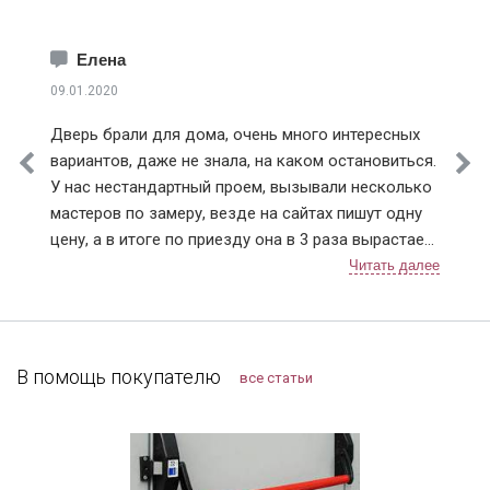
Елена
09.01.2020
Дверь брали для дома, очень много интересных
вариантов, даже не знала, на каком остановиться.
У нас нестандартный проем, вызывали несколько
мастеров по замеру, везде на сайтах пишут одну
цену, а в итоге по приезду она в 3 раза вырастает.
Ну понятно что проем нестандартный, но почему
так сильно цена на сайте отличается от расчетной
по факту. У Дверей Про цена на сайте и после
замера соответствовала (с поправкой на проем).
Мы с мужем выбрали модель с терморазрывом.
В помощь покупателю
все статьи
Установку проводили в декабре, так что
морозостойкие качества уже успели оценить.
Тамбура у нас нет, переживала, что дверь будет
«потеть» из-за температурных перепадов. Но