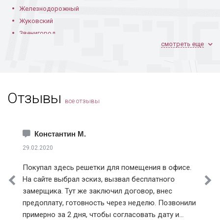
Железнодорожный
Жуковский
Звенигород
смотреть еще
Ивантеевка
Климовск
Коломна
Королев
Отзывы
Котельники
все отзывы
Красноармейск
Краснознаменск
Лобня
Константин М.
Лосино-Петровский
29.02.2020
Лыткарино
Покупал здесь решетки для помещения в офисе.
Истринский район
На сайте выбрал эскиз, вызвал бесплатного
Клинский район
замерщика. Тут же заключил договор, внес
Красногорский район
предоплату, готовность через неделю. Позвонили
Ленинский район
примерно за 2 дня, чтобы согласовать дату и
Люберецкий район