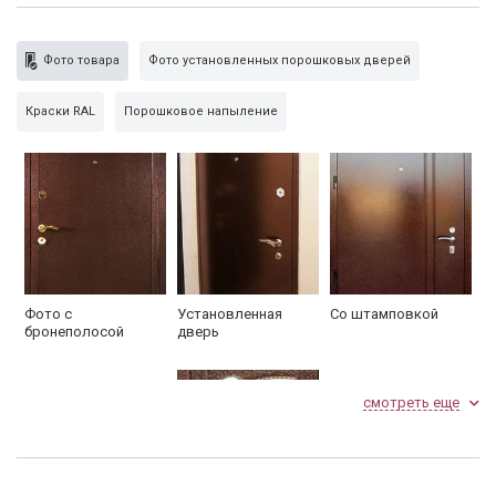
Замок нижний
доп. опция
Фото товара
Фото установленных порошковых дверей
Личина
«Апекс» 70 мм, ключ-ключ
Краски RAL
Порошковое напыление
порошковое напыление с
Внешняя сторона
ковкой + бронеконверт
двойной резиновый контур
Утеплитель синтепон
уплотнения
Внутренняя сторона
порошковое напыление
Глазок
160°
Фото с
Установленная
Со штамповкой
бронеполосой
дверь
Упаковка
пленка
установка решетчатых
смотреть еще
Дополнительно
дверей из 16 прутка
По желанию фурнитуру можно заменить (см. раздел
Замки
и фурнитура
).