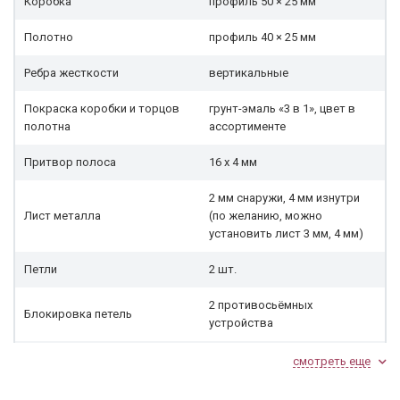
Коробка
профиль 50 × 25 мм
Полотно
профиль 40 × 25 мм
Ребра жесткости
вертикальные
Покраска коробки и торцов
грунт-эмаль «3 в 1», цвет в
полотна
ассортименте
Притвор полоса
16 х 4 мм
2 мм снаружи, 4 мм изнутри
Лист металла
(по желанию, можно
установить лист 3 мм, 4 мм)
Петли
2 шт.
2 противосьёмных
Блокировка петель
устройства
№ 42 Замок сувальдный
смотреть еще
Замок верхний
Гардиан 21.14 Т с планкой
,
ручки золотого цвета