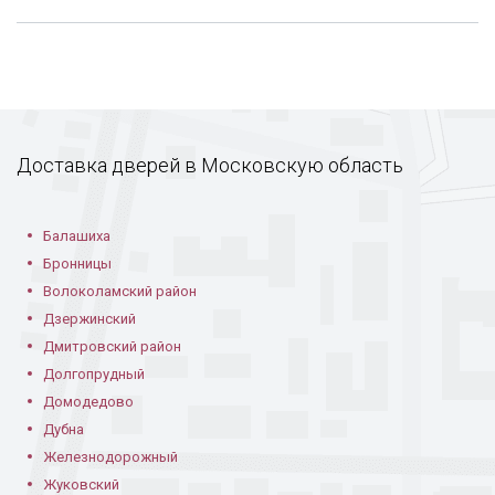
С порошковым
Двустворчатая со
В бревенчатом доме
покрытием в доме
стеклом
Доставка дверей в Московскую область
Балашиха
Бронницы
Волоколамский район
Дзержинский
Дмитровский район
Фурнитура
В летнем доме
Установленный
короб
Долгопрудный
Домодедово
Дубна
Железнодорожный
Жуковский