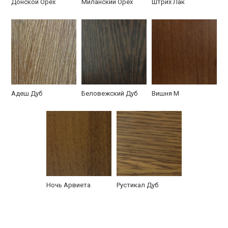
Донской Орех
Миланский Орех
Штрих Лак
В кирпичном доме
С узором из ковки
В частном
Адеш Дуб
Беловежский Дуб
Вишня М
кирпичном доме
Ночь Арвиета
Рустикал Дуб
Установленная в
Одностворчатая с
Уличная с
квартире
порошком
порошком