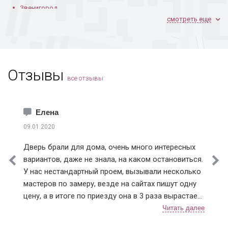
Звенигород
смотреть еще
Ивантеевка
Дверь открывается
В каркасном доме
Дверь в доме из
Климовск
внутрь помещения
газобетона
Коломна
Королев
Отзывы
Котельники
все отзывы
Красноармейск
Краснознаменск
Лобня
Елена
Лосино-Петровский
09.01.2020
Коричневая дверь в
Черное
Входная дверь
Лыткарино
кирпичном доме
порошковое
Дверь брали для дома, очень много интересных
напыление
Истринский район
вариантов, даже не знала, на каком остановиться.
Клинский район
У нас нестандартный проем, вызывали несколько
Красногорский район
мастеров по замеру, везде на сайтах пишут одну
Ленинский район
цену, а в итоге по приезду она в 3 раза вырастает.
Люберецкий район
Ну понятно что проем нестандартный, но почему
Мытищинский район
так сильно цена на сайте отличается от расчетной
Наро-Фоминский район