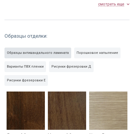
смотреть еще
Дверь с рисунком
Стальная дверь с
Черное
на металле
порошковой
порошковое
отделкой
напыление
Образцы отделки:
Образцы антивандального ламината
Порошковое напыление
Варианты ПВХ пленки
Рисунки фрезеровки Д
Дверь для подъезда
Дверь в квартиру
Порошковая дверь
с кодовым замком
в кирпичном доме
Рисунки фрезеровки Е
Установленная в
Порошковая
В квартире
квартире
покраска изнутри