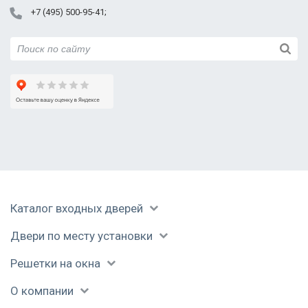
+7 (495) 500-95-41
Фурнитура
В летнем доме
Установленный
короб
Дверь открывается
В каркасном доме
Дверь в доме из
внутрь помещения
газобетона
Каталог входных дверей
Двери по месту установки
Решетки на окна
О компании