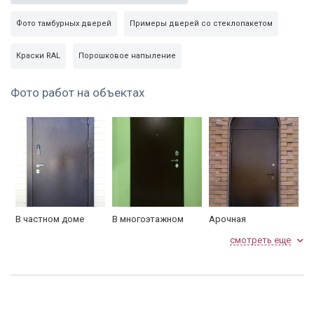
звукоизоляция):
Фото тамбурных дверей
Примеры дверей со стеклопакетом
Резиновый уплотнитель 2
нет (опция)
контура:
Краски RAL
Порошковое напыление
Отделка
Фото работ на объектах
порошковое напыление, цвет
Тип внешнего покрытия:
в ассортименте
порошковое напыление, цвет
Тип внутреннего покрытия:
в ассортименте
Замки и фурнитура
Электромеханический замок
Замок основной:
В частном доме
В многоэтажном
Арочная
на выбор
доме
смотреть еще
Замок дополнительный:
нет (опция)
– стеклопакет
Дополнительно:
– вырез под домофон