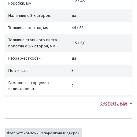
1,5 / 2,0
коробки, мм:
Наличник с 3-х сторон:
да
Толщина полотна, мм:
44 / 52
Толщина стального листа
1,5 / 2,0
полотна с 2-х сторон, мм:
Ребра жёсткости:
да
Петли, шт:
3
Створка на торцевых
2
задвижках, шт:
Рабочее полотно, сторона
смотреть еще
левая или правая
открывания:
Блокираторы петель:
да
Наполнитель (утеплитель,
Фото установленных порошковых дверей
нет (опция)