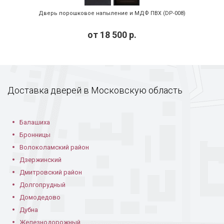
Дверь с тисненым
Порошковая дверь
Порошковая дверь
Дверь порошковое напыление и МДФ ПВХ (DP-008)
рисунком
в частном доме
с коваными узорами
от
18 500
р.
Доставка дверей в Московскую область
Дверь с рисунком
Стальная дверь с
Черное
на металле
порошковой
порошковое
Балашиха
отделкой
напыление
Бронницы
Волоколамский район
Дзержинский
Дмитровский район
Долгопрудный
Домодедово
Дубна
Дверь для подъезда
Дверь в квартиру
Порошковая дверь
с кодовым замком
Железнодорожный
в кирпичном доме