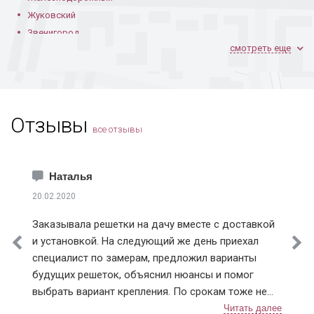
Жуковский
Звенигород
смотреть еще
Ивантеевка
Климовск
Коломна
Королев
Отзывы
Котельники
Установленная в
Порошковая
В квартире
все отзывы
квартире
покраска изнутри
Красноармейск
Краснознаменск
Лобня
Наталья
Лосино-Петровский
20.02.2020
Лыткарино
Заказывала решетки на дачу вместе с доставкой
Истринский район
и установкой. На следующий же день приехал
Клинский район
специалист по замерам, предложил варианты
Красногорский район
В кирпичном доме
С узором из ковки
В частном
кирпичном доме
будущих решеток, объяснил нюансы и помог
Ленинский район
выбрать вариант крепления. По срокам тоже не
Люберецкий район
подвели, приехали в точное время и достаточно
Мытищинский район