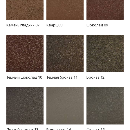
Камень гладкий 07
Кварц 08
Шоколад 09
Установленная в
Одностворчатая с
Уличная с
квартире
порошком
порошком
Темный шоколад 10
Темная бронза 11
Бронза 12
С порошковым
Двустворчатая со
В бревенчатом доме
покрытием в доме
стеклом
Лунный камень 13
Бриллиант 14
Фианит 15