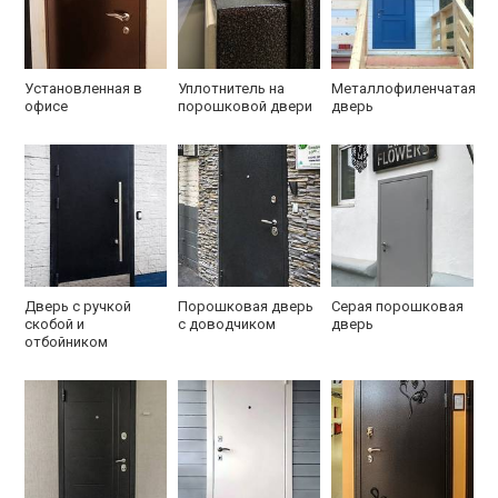
Установленная в
Уплотнитель на
Металлофиленчатая
офисе
порошковой двери
дверь
Дверь с ручкой
Порошковая дверь
Серая порошковая
скобой и
с доводчиком
дверь
отбойником