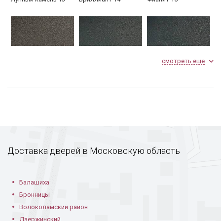
Фурнитура
В летнем доме
Установленный
короб
смотреть еще
Агат 16
Светлый графит 17
Графит 18
Дверь открывается
В каркасном доме
Дверь в доме из
внутрь помещения
газобетона
Доставка дверей в Московскую область
Оникс 19
Авантюрин 20
Топаз 21
Балашиха
Бронницы
Волоколамский район
Дзержинский