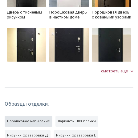
Дверь с тисненым
Порошковая дверь
Порошковая дверь
рисунком
в частном доме
с коваными узорами
смотреть еще
Дверь с рисунком
Стальная дверь с
Черное
на металле
порошковой
порошковое
отделкой
напыление
Образцы отделки:
Порошковое напыление
Варианты ПВХ пленки
Рисунки фрезеровки Д
Рисунки фрезеровки Е
Дверь для подъезда
Дверь в квартиру
Порошковая дверь