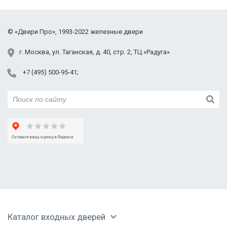
Фрязино
Химки
Черноголовка
©
«Двери Про»
, 1993-2022
железные двери
Электросталь
Юбилейный
г.
Москва
,
ул. Таганская,
д. 40, стр. 2
, ТЦ «Радуга»
+7 (495) 500-95-41
Каталог входных дверей