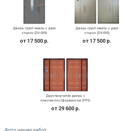
Дверь грунт-эмаль с двух
Дверь грунт-эмаль с двух
сторон (DV-059)
сторон (DV-055)
от
17 500
р.
от
17 500
р.
Двустворчатая дверь с
пластик-постформингом (PPD-
001)
от
29 600
р.
Фото наших работ: