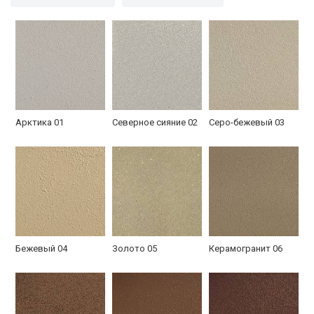
с кодовым замком
в кирпичном доме
Арктика 01
Северное сияние 02
Серо-бежевый 03
Установленная в
Порошковая
В квартире
квартире
покраска изнутри
Бежевый 04
Золото 05
Керамогранит 06
В кирпичном доме
С узором из ковки
В частном
кирпичном доме