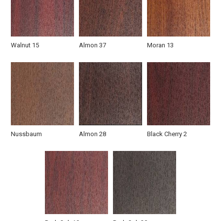
Walnut 15
Almon 37
Moran 13
Полуторная МДФ
Арочная дверь с
Дверь с
дверь коричневого
ковкой
остекленной
цвета
фрамугой
Nussbaum
Almon 28
Black Cherry 2
Элитная из массива
С МДФ панелью
Утепленная с
с ковкой
ковкой