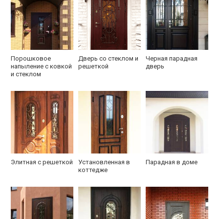
Порошковое
Дверь со стеклом и
Черная парадная
напыление с ковкой
решеткой
дверь
и стеклом
Элитная с решеткой
Установленная в
Парадная в доме
коттедже