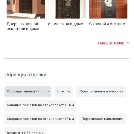
Дверь с кованой
Из массива в доме
С ковкой и стеклом
решеткой в доме
смотреть еще
Образцы отделки:
С филенчатым МДФ
Подъездная дверь с
Фото
ковкой и окном
установленной
Образцы пленки «Vinorit»
Пластик
Образцы шпона и массива
двери
Кованые решетки на стеклопакет 16 мм
Сварные решетки на стеклопакет 16 мм
Порошковое напыление
Варианты ПВХ пленки