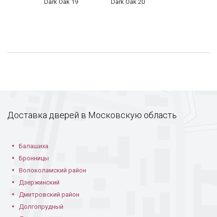
Dark Oak 19
Dark Oak 20
Установленная
С ковкой и стеклом
Дверь со стеклом и
дверь с доме
в частном доме
ковкой
Доставка дверей в Московскую область
Балашиха
Бронницы
Наружная сторона
Филенчатая со
Из массива со
Волоколамский район
двери
стеклом и решеткой
стеклом и ковкой
Дзержинский
Дмитровский район
Долгопрудный