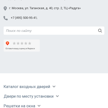
Электросталь
Юбилейный
г.
Москва
,
ул. Таганская,
д. 40, стр. 2
, ТЦ «Радуга»
Фото двери KSD-18
С порошковым
Уличная дверь с
+7 (495) 500-95-41
напылением и
ковкой
ковкой
Порошок с ковкой и
Фото двери KSD-20
С порошком и
стеклом
стеклопакетом
Каталог входных дверей
Двери по месту установки
Решетки на окна