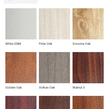
Фото кованой
Арочная дверь
Коттеджная дверь с
решетки
белого цвета
ковкой и стеклом
White 2084
Polar Oak
Sonoma Oak
Парадная дверь
Парадная дверь с
Подъездная дверь
остеклением
со стеклом
Golden Oak
Volkan Oak
Walnut 3
Коричневая входная
Белая панель
Полуторная МДФ
дверь
изнутри
дверь белого цвета