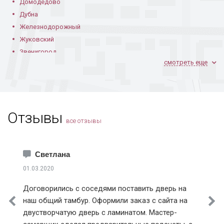
Домодедово
Дубна
Железнодорожный
Жуковский
Дверь с ковкой и
Элитная с кованой
Из массива с
стеклом
решеткой
фрезеровкой
Звенигород
смотреть еще
Ивантеевка
Климовск
Коломна
Королев
Отзывы
Котельники
все отзывы
Красноармейск
Краснознаменск
Установленная в
Из массива дерева
С порошком и
доме
верхней вставкой
Лобня
Светлана
Лосино-Петровский
01.03.2020
Лыткарино
Договорились с соседями поставить дверь на
Истринский район
наш общий тамбур. Оформили заказ с сайта на
Клинский район
двустворчатую дверь с ламинатом. Мастер-
Красногорский район