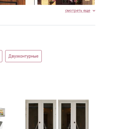
смотреть еще
Ф и ковкой
Порошковое напыление с
ковкой и стеклом
Двухконтурные
решеткой
Установленная в коттедже