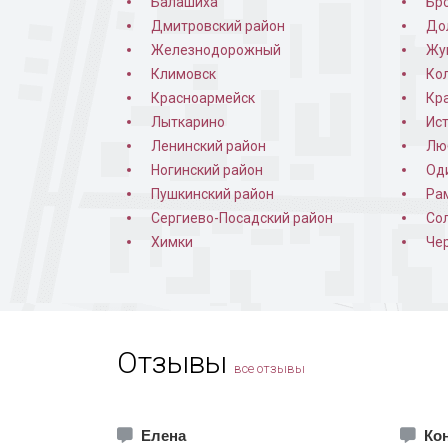
Балашиха
Бр
Дмитровский район
До
С фил
Железнодорожный
Жу
Климовск
Ко
Красноармейск
Кр
Лыткарино
Ис
Ленинский район
Лю
Ногинский район
Од
Пушкинский район
Ра
Сергиево-Посадский район
Со
Химки
Че
Арочна
Отзывы
все отзывы
Елена
Кон