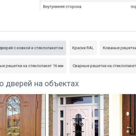
Внутренняя сторона
по
Глазок
не
Упаковка
пл
Дополнительно
ко
дверей с ковкой и стеклопакетом
Краски RAL
Кованые решетки
ые решетки на стеклопакет 16 мм
Сварные решетки на стеклопакет
о дверей на объектах