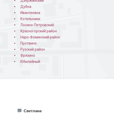
Дзержинский
Дубна
овленной двери
Фото кованой решетки
Ивантеевка
Котельники
Лосино-Петровский
Красногорский район
Наро-Фоминский район
Протвино
Рузский район
Фрязино
Юбилейный
верь
Парадная дверь с
остеклением
Светлана