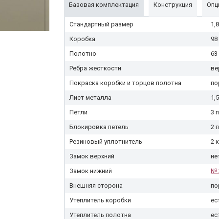
Базовая комплектация
Конструкция
Опц
Стандартный размер
1,8
Коробка
98
Полотно
63
Ребра жесткости
ве
Покраска коробки и торцов полотна
по
Лист металла
1,
Петли
3 
Блокировка петель
2 
Резиновый уплотнитель
2 
Замок верхний
не
Замок нижний
№ 
Внешняя сторона
по
Утеплитель коробки
ес
Утеплитель полотна
ес