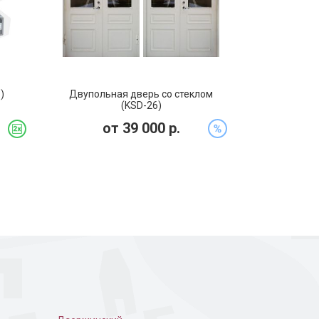
)
Двупольная дверь со стеклом
(KSD-26)
от
39 000
р.
 в доме
С ковкой и стеклом