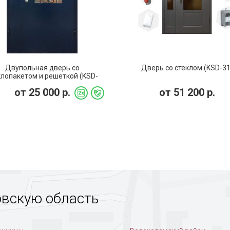
Двупольная дверь со
Дверь со стеклом (KSD-31
клопакетом и решеткой (KSD-
17)
от
25 000
р.
от
51 200
р.
ая в доме
Дверь с кованой решеткой в
Из массива
доме
овскую область