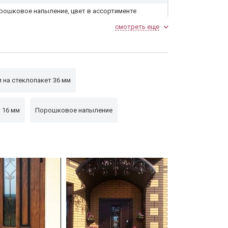
рошковое напыление, цвет в ассортименте
т (доп. опция)
смотреть еще
енка
ваная решетка + стеклопакет
 на стеклопакет 36 мм
 16 мм
Порошковое напыление