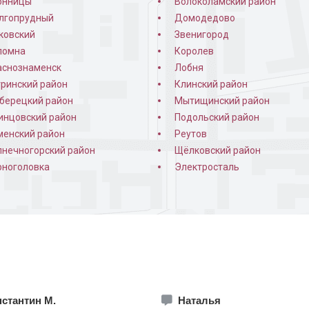
онницы
Волоколамский район
лгопрудный
Домодедово
енчатым МДФ
Подъездная дверь с ковкой и
Фото устан
ковский
Звенигород
окном
ломна
Королев
аснознаменск
Лобня
тринский район
Клинский район
берецкий район
Мытищинский район
инцовский район
Подольский район
менский район
Реутов
лнечногорский район
Щёлковский район
рноголовка
Электросталь
я дверь белого цвета
Коттеджная дверь с ковкой и
Парадная д
стеклом
стантин М.
Наталья