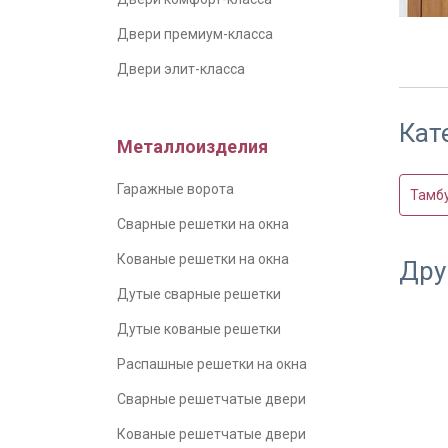
Двери премиум-класса
Двери элит-класса
Дверь 
Отделк
МДФ с 
Кат
стекло
решетк
Металлоизделия
руб. с
замка
Гаражные ворота
Тамб
Сварные решетки на окна
Кованые решетки на окна
Дру
Дутые сварные решетки
Дутые кованые решетки
Распашные решетки на окна
Сварные решетчатые двери
Дверь 
Кованые решетчатые двери