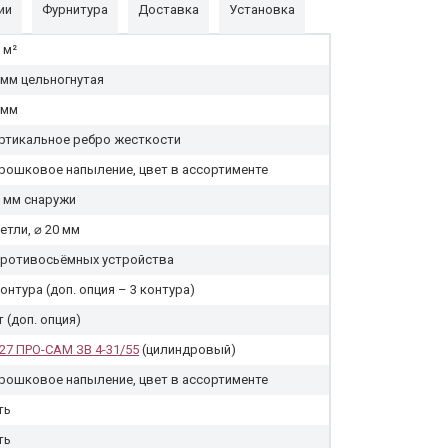
ии
Фурнитура
Доставка
Установка
 м²
 мм цельногнутая
 мм
ртикальное ребро жесткости
рошковое напыление, цвет в ассортименте
5 мм снаружи
петли, ⌀ 20 мм
противосьёмных устройства
контура (доп. опция – 3 контура)
т (доп. опция)
27 ПРО-САМ ЗВ 4-31/55
(цилиндровый)
рошковое напыление, цвет в ассортименте
ть
ть