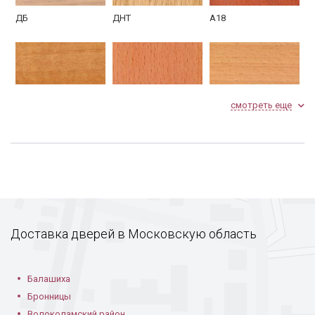
ДБ
ДНТ
А18
Внутренняя панель
Тероморазрыв
Уплотнительный
МДФ шпон
контур
смотреть еще
АНТ
ББ
БНТ
Дверная коробка
Фурнитура
Противосъемные
ригели
Доставка дверей в Московскую область
К4
К11С
К11СС
Балашиха
Бронницы
Волоколамский район