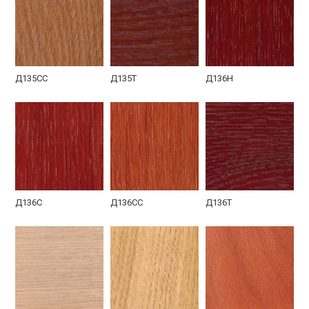
Внутренняя панель
Противосъемные
Дверная коробка
МДФ шпон
ригели
Д135СС
Д135Т
Д136Н
Противосъемные
Фурнитура
Наружная сторона с
ригели
порошковым
напылением серого
цвета
Д136С
Д136СС
Д136Т
Фото коричневой двери с терморазрывом и шпоном