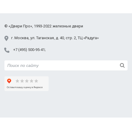
Щёлковский район
Фрязино
Химки
Черноголовка
©
«Двери Про»
, 1993-2022
железные двери
Электросталь
Юбилейный
г.
Москва
,
ул. Таганская,
д. 40, стр. 2
, ТЦ «Радуга»
+7 (495) 500-95-41