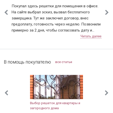
Лыткарино
Покупал здесь решетки для помещения в офисе.
Истринский район
К136С
К136СС
К136Н
На сайте выбрал эскиз, вызвал бесплатного
Клинский район
замерщика. Тут же заключил договор, внес
Красногорский район
предоплату, готовность через неделю. Позвонили
Ленинский район
примерно за 2 дня, чтобы согласовать дату и
Люберецкий район
время монтажа. В назначенный день приехали два
Мытищинский район
человека, выгрузили решетки (4 шт.), предложили
Наро-Фоминский район
осмотреть. По эскизу все сошлось, сварных швов
Ногинский район
ВЕНГЕ ФЛ
не видно и прокрашены равномерно, без
Одинцовский район
подтеков. По всем выполненным работам
В помощь покупателю
все статьи
Подольский район
претензий не имею. Нормальная организация, с
Протвино
ценами на сайте не обманывают, могу смело
Пушкинский район
рекомендовать.
Раменский район
Реутов
Рузский район
Сергиево-Посадский район
Выбор решеток для квартиры и
Солнечногорский район
загородного дома