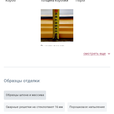
Короб
Толщина коробки
Порог
Высота порога
смотреть еще
Фото серой двери с терморазрывом и шпоном
Образцы отделки:
Образцы шпона и массива
Сварные решетки на стеклопакет 16 мм
Порошковое напыление
Наружная сторона с
Противосъемные
Дверная коробка