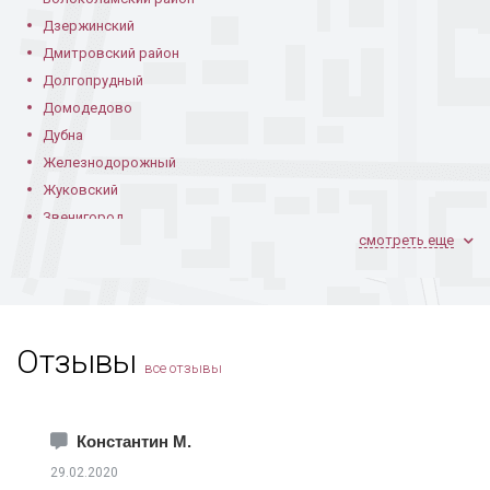
Дзержинский
Дмитровский район
Долгопрудный
Домодедово
К11Н
К11Т
К135С
Дубна
Железнодорожный
Жуковский
Звенигород
смотреть еще
Ивантеевка
Климовск
Коломна
К135СС
К135Н
К135Т
Королев
Отзывы
Котельники
все отзывы
Красноармейск
Краснознаменск
Лобня
Константин М.
Лосино-Петровский
29.02.2020