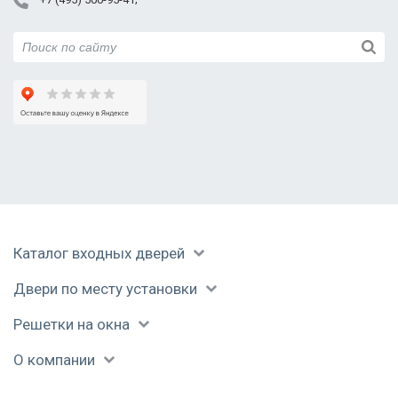
Фурнитура
В летнем доме
Установленный
короб
Каталог входных дверей
Дверь открывается
В каркасном доме
Дверь в доме из
внутрь помещения
газобетона
Двери по месту установки
Решетки на окна
О компании