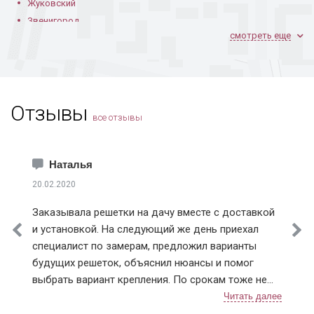
Жуковский
Дверь для подъезда
Дверь в квартиру
Порошковая дверь
Звенигород
с кодовым замком
в кирпичном доме
смотреть еще
Ивантеевка
Климовск
Коломна
Королев
Отзывы
Котельники
все отзывы
Красноармейск
Краснознаменск
Установленная в
Порошковая
В квартире
квартире
покраска изнутри
Лобня
Наталья
Лосино-Петровский
20.02.2020
Лыткарино
Заказывала решетки на дачу вместе с доставкой
Истринский район
и установкой. На следующий же день приехал
Клинский район
специалист по замерам, предложил варианты
Красногорский район
будущих решеток, объяснил нюансы и помог
Ленинский район
выбрать вариант крепления. По срокам тоже не
Люберецкий район
В кирпичном доме
С узором из ковки
В частном
подвели, приехали в точное время и достаточно
кирпичном доме
Мытищинский район
быстро установили. Решетки понравились,