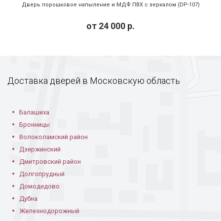
Дверь порошковое напыление и МДФ ПВХ с зеркалом (DP-107)
от
24 000
р.
Дверь с тисненым
Порошковая дверь
Порошковая дверь
рисунком
в частном доме
с коваными узорами
Доставка дверей в Московскую область
Балашиха
Дверь с рисунком
Стальная дверь с
Черное
Бронницы
на металле
порошковой
порошковое
Волоколамский район
отделкой
напыление
Дзержинский
Дмитровский район
Долгопрудный
Домодедово
Дубна
Железнодорожный