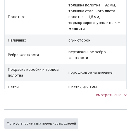
толщина полотна – 92 мм,
толщина стального листа
Полотно:
полотна – 1,5 мм,
терморазрыв
, утеплитель –
минвата
Наличник:
с 3-х сторон
вертикальное ребро
Ребра жесткости
жесткости
Покраска коробки и торцов
порошковое напыление
полотна
Петли
3 петли, ⌀ 20 мм
смотреть еще
2 противосьёмных
Блокировка петель
устройства
Резиновый уплотнитель
3 контура
Фото установленных порошковых дверей
№ 1 ПРО САМ ЗВ8-
Замок верхний