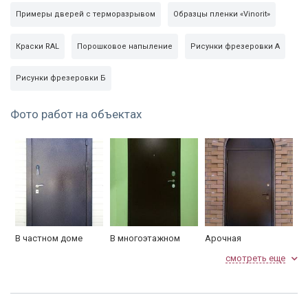
6/13
(cувальдный)
Примеры дверей с терморазрывом
Образцы пленки «Vinorit»
№ 27 ПРО-САМ ЗВ 4-
Замок нижний
Краски RAL
Порошковое напыление
Рисунки фрезеровки А
31/55
(цилиндровый)
Личина
«Апекс», ключ-ключ
Рисунки фрезеровки Б
порошковое напыление, цвет
Внешн. сторона
Фото работ на объектах
на выбор из каталога
панель МДФ Vinorit, цвет в
Внутр. сторона
ассортименте, цвет на выбор
из каталога
Сторона открывания
левая или правая
Глазок
160°
В частном доме
В многоэтажном
Арочная
доме
Упаковка
пленка
смотреть еще