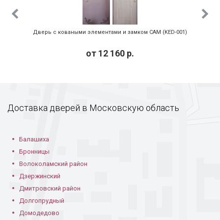
Дверь с тисненым
Порошковая дверь
Порошковая дверь
рисунком
в частном доме
с коваными узорами
Дверь с коваными элементами и замком САМ (KED-001)
от
12 160
р.
Дверь с рисунком
Стальная дверь с
Черное
Доставка дверей в Московскую область
на металле
порошковой
порошковое
отделкой
напыление
Балашиха
Бронницы
Волоколамский район
Дзержинский
Дмитровский район
Долгопрудный
Дверь для подъезда
Дверь в квартиру
Порошковая дверь
с кодовым замком
в кирпичном доме
Домодедово