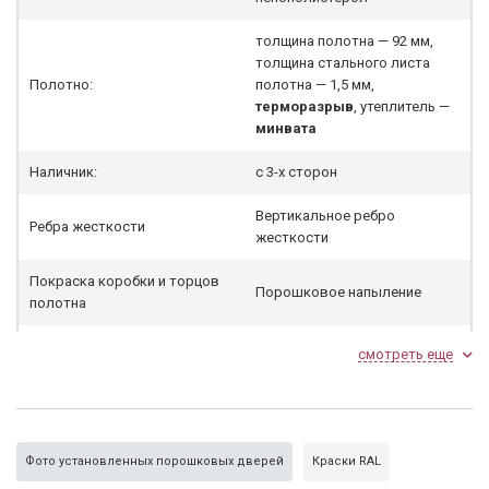
толщина полотна — 92 мм,
толщина стального листа
Полотно:
полотна — 1,5 мм,
терморазрыв
, утеплитель —
минвата
Наличник:
с 3-х сторон
Вертикальное ребро
Ребра жесткости
жесткости
Покраска коробки и торцов
Порошковое напыление
полотна
Петли
2 петли, диаметр 20 мм
смотреть еще
2 противосьёмных
Блокировка петель
устройства
Резиновый уплотнитель
3 контура
Фото установленных порошковых дверей
Краски RAL