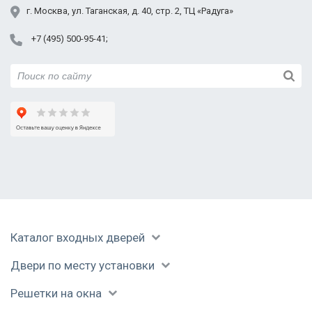
Юбилейный
г.
Москва
,
ул. Таганская,
д. 40, стр. 2
, ТЦ «Радуга»
Фурнитура
В летнем доме
Установленный
+7 (495) 500-95-41
короб
Дверь открывается
В каркасном доме
Дверь в доме из
внутрь помещения
газобетона
Каталог входных дверей
Двери по месту установки
Решетки на окна
Коричневая дверь в
Черное
Входная дверь