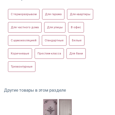
Глазок
200°, черный
Упаковка
пленка
Установленная в
Уплотнитель на
Металлофиленчатая
С терморазрывом
Для гаража
Для квартиры
офисе
порошковой двери
дверь
Ночная задвижка:
нет, опционально
Для частного дома
Для улицы
В офис
С шумоизоляцией
Стандартные
Белые
Коричневые
Престиж-класса
Для бани
Дверь с ручкой
Порошковая дверь
Серая порошковая
скобой и
Трехконтурные
с доводчиком
дверь
отбойником
Другие товары в этом разделе