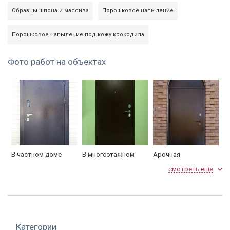
№ 14 Замок сувальдный
Образцы шпона и массива
Порошковое напыление
Замок верхний
Гардиан 30.01
, 3-х ригельный
(4 ключа)
Порошковое напыление под кожу крокодила
№ 40 Замок цилиндровый
Гардиан 32.11
под личину, 3-х
Фото работ на объектах
ригельный. Накладки
Замок нижний (основной)
«ARMADILLO», цвет в
ассортименте, ручки
«ARMADILLO» в ассортименте
Личина
«Апекс» 70 мм, ключ-ключ
Порошковое напыление, цвет
Внешн. сторона
на выбор из каталога
В частном доме
В многоэтажном
Арочная
доме
смотреть еще
Декоративная панель МДФ
Внутр. сторона
шпон с рисунком, цвет на
выбор из каталога
Сторона открывания
левая или правая
Категории