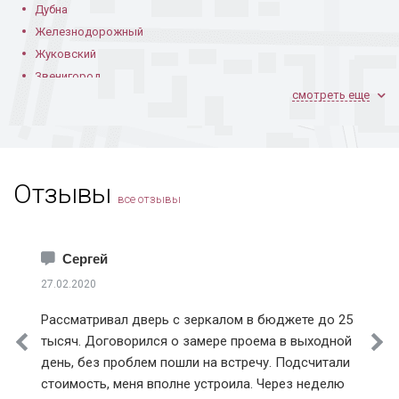
Дубна
Железнодорожный
Жуковский
Звенигород
смотреть еще
Ивантеевка
Климовск
Коломна
Установленная в
Порошковая
В квартире
квартире
покраска изнутри
Королев
Отзывы
Котельники
все отзывы
Красноармейск
Краснознаменск
Лобня
Сергей
Лосино-Петровский
27.02.2020
Лыткарино
Рассматривал дверь с зеркалом в бюджете до 25
В кирпичном доме
Истринский район
С узором из ковки
В частном
кирпичном доме
тысяч. Договорился о замере проема в выходной
Клинский район
день, без проблем пошли на встречу. Подсчитали
Красногорский район
стоимость, меня вполне устроила. Через неделю
Ленинский район