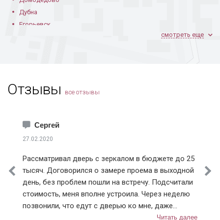
Дубна
Егорьевск
смотреть еще
Железнодорожный
Жуковский
Зарайск
Звенигород
Отзывы
Зеленоград
все отзывы
Ивантеевка
Истра
Каширский район
Сергей
Климовск
27.02.2020
Клинский район
Рассматривал дверь с зеркалом в бюджете до 25
Коломна
тысяч. Договорился о замере проема в выходной
Королев
день, без проблем пошли на встречу. Подсчитали
Котельники
стоимость, меня вполне устроила. Через неделю
Красноармейск
позвонили, что едут с дверью ко мне, даже
Красногорск
немного раньше приехали, пришлось им меня