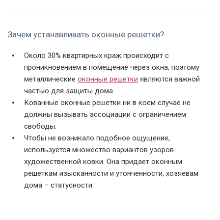
Зачем устанавливать оконные решетки?
Около 30% квартирных краж происходит с
проникновением в помещение через окна, поэтому
Фото модели РК-06
Фото модели РК-06
Фото модели РК-06
металлические
оконные решетки
являются важной
частью для защиты дома.
Кованные оконные решетки ни в коем случае не
должны вызывать ассоциации с ограничением
свободы.
Чтобы не возникало подобное ощущение,
используется множество вариантов узоров
художественной ковки. Она придает оконным
Фото модели РК-06
Фото модели РК-06
Фото модели РК-06
решеткам изысканности и утонченности, хозяевам
дома – статусности.