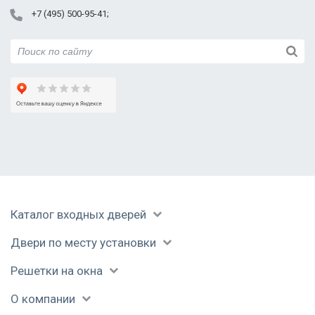
Раменское
+7 (495) 500-95-41
Реутов
Руза
Сергиев Посад
Серпухов
Солнечногорск
Ступино
Талдом
Уваровка
Фрязино
Химки
Черноголовка
Каталог входных дверей
Чехов
Шатура
Двери по месту установки
Щелково
Электрогорск
Решетки на окна
Электросталь
О компании
Юбилейный