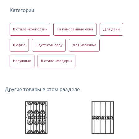
Категории
Фото модели РК-06
Фото модели РК-14
Фото модели РК-21
В стиле «крепости»
На панорамные окна
Для дачи
В офис
В детском саду
Для магазина
Наружные
В стиле «модерн»
Фото модели РК-21
Фото модели РК-21
Фото модели РК-25
Другие товары в этом разделе
Нестандартная
Фото модели РК-28
Фото модели РК-33
решетка на базе