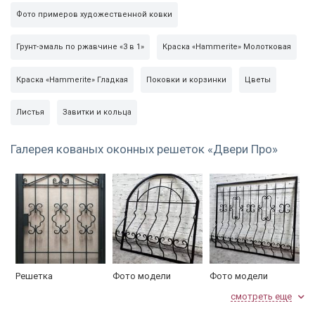
Фото примеров художественной ковки
Грунт-эмаль по ржавчине «3 в 1»
Краска «Hammerite» Молотковая
Краска «Hammerite» Гладкая
Поковки и корзинки
Цветы
Листья
Завитки и кольца
Галерея кованых оконных решеток «Двери Про»
Решетка
Фото модели
Фото модели
индивидуального
РКД-04
РКД-05
смотреть еще
дизайна