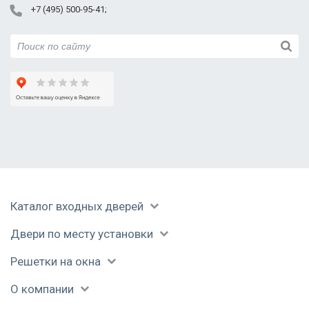
+7 (495) 500-95-41
Реутов
Руза
Сергиев Посад
Серпухов
Солнечногорск
Ступино
Талдом
Уваровка
Фрязино
Химки
Черноголовка
Каталог входных дверей
Чехов
Шатура
Двери по месту установки
Щелково
Электрогорск
Решетки на окна
Электросталь
О компании
Юбилейный