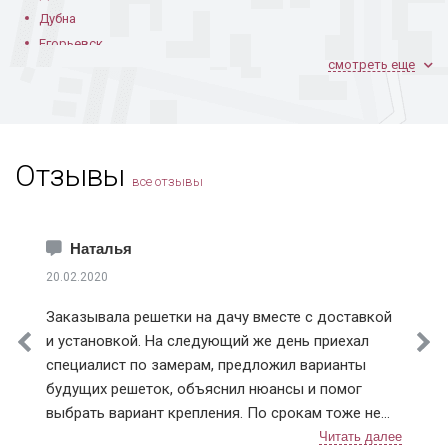
Дубна
Егорьевск
смотреть еще
Железнодорожный
Жуковский
Зарайск
Звенигород
Отзывы
Зеленоград
все отзывы
Ивантеевка
Истра
Каширский район
Наталья
Климовск
20.02.2020
Клинский район
Заказывала решетки на дачу вместе с доставкой
Коломна
и установкой. На следующий же день приехал
Королев
специалист по замерам, предложил варианты
Котельники
будущих решеток, объяснил нюансы и помог
Красноармейск
выбрать вариант крепления. По срокам тоже не
Красногорск
подвели, приехали в точное время и достаточно
Краснознаменск