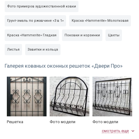
Фото примеров художественной ковки
Грунт-эмаль по ржавчине «3 в 1»
Краска «Hammerite» Молотковая
Краска «Hammerite» Гладкая
Поковки и корзинки
Цветы
Листья
Завитки и кольца
Галерея кованых оконных решеток «Двери Про»
Решетка
Фото модели
Фото модели
индивидуального
РКД-04
РКД-05
смотреть еще
дизайна