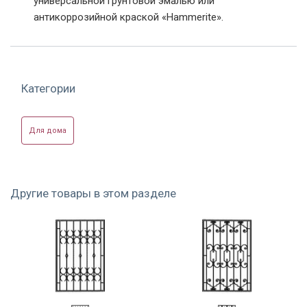
универсальной грунтовой эмалью или
антикоррозийной краской «Hammerite».
Фото модели РК-06
Фото модели РК-14
Фото модели РК-21
Категории
Для дома
Фото модели РК-21
Фото модели РК-21
Фото модели РК-25
Другие товары в этом разделе
Нестандартная
Фото модели РК-28
Фото модели РК-33
решетка на базе