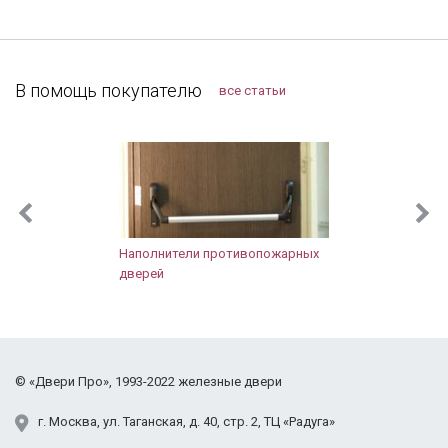
быстро установили. Решетки понравились,
Лобня
рисунок сделали очень красивый 👍. В
Лосино-Петровский
дальнейшем планирую поменять дверь в квартире,
Лотошинский район
буду к вам обращаться!
В помощь покупателю
все статьи
Луховицы
Лыткарино
Люберцы
Можайск
Мытищи
Наро-Фоминск
Новопетровское
Наполнители противопожарных
Ногинск
дверей
Одинцово
Орехово-Зуево
Павловский Посад
Подольск
©
«Двери Про»
, 1993-2022
железные двери
Протвино
Пушкино
г.
Москва
,
ул. Таганская,
д. 40, стр. 2
, ТЦ «Радуга»
Раменское