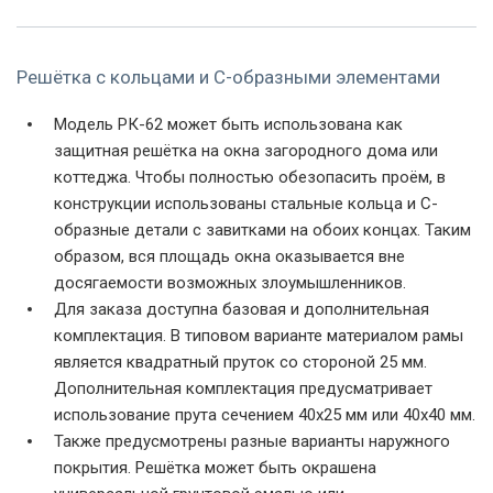
Решётка с кольцами и С-образными элементами
Модель РК-62 может быть использована как
защитная решётка на окна загородного дома или
Фото модели РК-06
Фото модели РК-06
Фото модели РК-06
коттеджа. Чтобы полностью обезопасить проём, в
конструкции использованы стальные кольца и С-
образные детали с завитками на обоих концах. Таким
образом, вся площадь окна оказывается вне
досягаемости возможных злоумышленников.
Для заказа доступна базовая и дополнительная
комплектация. В типовом варианте материалом рамы
является квадратный пруток со стороной 25 мм.
Фото модели РК-06
Фото модели РК-06
Фото модели РК-06
Дополнительная комплектация предусматривает
использование прута сечением 40х25 мм или 40х40 мм.
Также предусмотрены разные варианты наружного
покрытия. Решётка может быть окрашена