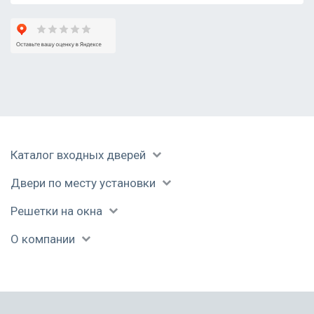
Серпухов
Солнечногорск
Ступино
Талдом
Уваровка
Фрязино
Химки
Черноголовка
Каталог входных дверей
Чехов
Шатура
Двери по месту установки
Щелково
Электрогорск
Решетки на окна
Электросталь
О компании
Юбилейный