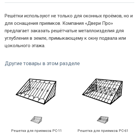
Решётки используют не только для оконных проёмов, но и
Красно-коричневый
Серый
Синий
для оснащения приямков. Компания «Двери Про»
предлагает заказать решётчатые металлоизделия для
углубления в земле, примыкающему к окну подвала или
цокольного этажа.
Другие товары в этом разделе
Тёмно-зеленый
Тёмно-синий
Чёрный
Шоколад
Желтый
Красный
Решетка для приямков РС-11
Решетка для приямков РС-61