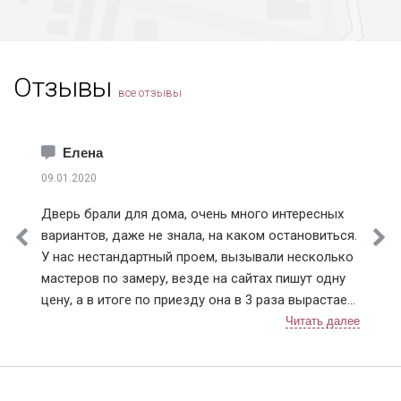
Жуковский
Зарайск
Звенигород
Отзывы
Зеленоград
все отзывы
Ивантеевка
Истра
Каширский район
Елена
Климовск
09.01.2020
Клинский район
Дверь брали для дома, очень много интересных
Коломна
вариантов, даже не знала, на каком остановиться.
Королев
У нас нестандартный проем, вызывали несколько
Котельники
мастеров по замеру, везде на сайтах пишут одну
Красноармейск
цену, а в итоге по приезду она в 3 раза вырастает.
Красногорск
Ну понятно что проем нестандартный, но почему
Краснознаменск
так сильно цена на сайте отличается от расчетной
Лобня
по факту. У Дверей Про цена на сайте и после
Лосино-Петровский
замера соответствовала (с поправкой на проем).
Лотошинский район