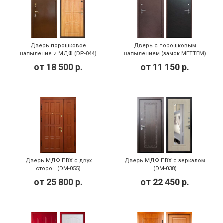
Дверь порошковое
Дверь с порошковым
напыление и МДФ (DP-044)
напылением (замок МЕТТЕМ)
(DP-046)
от
18 500
р.
от
11 150
р.
Дверь МДФ ПВХ с двух
Дверь МДФ ПВХ с зеркалом
сторон (DM-055)
(DM-038)
от
25 800
р.
от
22 450
р.