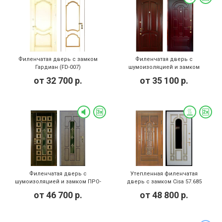
Филенчатая дверь с замком
Филенчатая дверь с
Гардиан (FD-007)
шумоизоляцией и замком
Гардиан (FD-024)
от
32 700
р.
от
35 100
р.
Филенчатая дверь с
Утепленная филенчатая
шумоизоляцией и замком ПРО-
дверь с замком Cisa 57.685
САМ (FD-026)
(FD-031)
от
46 700
р.
от
48 800
р.