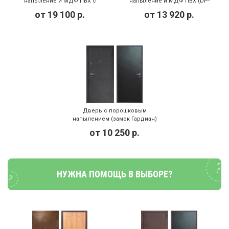
напыление и МДФ ПВХ с
напыление и МДФ ПВХ (DP-
зеркалом (DP-100)
093)
от
19 100
р.
от
13 920
р.
Дверь с порошковым
напылением (замок Гардиан)
(DP-041)
от
10 250
р.
НУЖНА ПОМОЩЬ В ВЫБОРЕ?