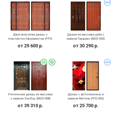
Двустворчатая дверь с
Двери из массива дуба с
пластик-постформингом (PPD-
замком Гардиан (MDD-005)
001)
от
29 600
р.
от
30 290
р.
Утепленная дверь из массива
Дверь с фотопанелью и
с замком Эльбор (MDD-008)
замком Меттем (FPD-005)
от
39 310
р.
от
25 700
р.