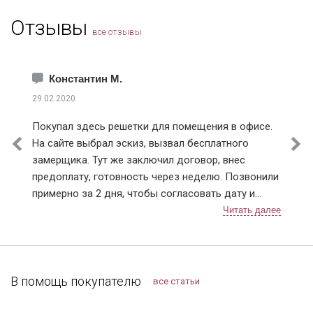
Отзывы
все отзывы
Константин М.
29.02.2020
Покупал здесь решетки для помещения в офисе.
На сайте выбрал эскиз, вызвал бесплатного
замерщика. Тут же заключил договор, внес
предоплату, готовность через неделю. Позвонили
примерно за 2 дня, чтобы согласовать дату и
время монтажа. В назначенный день приехали два
человека, выгрузили решетки (4 шт.), предложили
осмотреть. По эскизу все сошлось, сварных швов
не видно и прокрашены равномерно, без
подтеков. По всем выполненным работам
В помощь покупателю
все статьи
претензий не имею. Нормальная организация, с
ценами на сайте не обманывают, могу смело