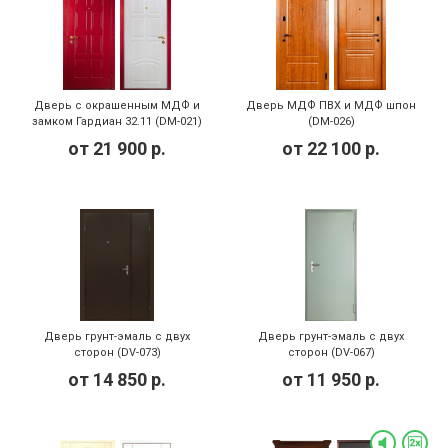
Дверь с окрашенным МДФ и
Дверь МДФ ПВХ и МДФ шпон
замком Гардиан 32.11 (DM-021)
(DM-026)
от
21 900
р.
от
22 100
р.
Дверь грунт-эмаль с двух
Дверь грунт-эмаль с двух
сторон (DV-073)
сторон (DV-067)
от
14 850
р.
от
11 950
р.