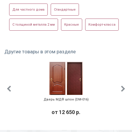
Для частного дома
Стандартные
С толщиной металла 2 мм
Красные
Комфорт-класса
Офисная с МДФ ПВХ
Образец
Дверь с белой МДФ
фрезеровки
панелью
Другие товары в этом разделе
МДФ дверь в
МДФ дверь в
Светлая входная
квартире
частном доме
дверь
Дверь МДФ шпон (DM-016)
от
12 650
р.