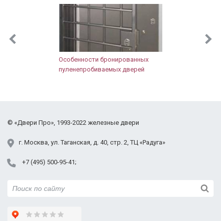
Пушкинский район
Раменский район
Реутов
Рузский район
Сергиево-Посадский район
Особенности бронированных
Солнечногорский район
пуленепробиваемых дверей
МДФ дверь в
С дверной
Темная дверь с МДФ
квартире
стучалкой
щитом
Щёлковский район
Фрязино
Химки
Черноголовка
©
«Двери Про»
, 1993-2022
железные двери
Электросталь
Юбилейный
г.
Москва
,
ул. Таганская,
д. 40, стр. 2
, ТЦ «Радуга»
+7 (495) 500-95-41
Черная МДФ дверь
Установленная в
Полуторная МДФ
офисе
дверь