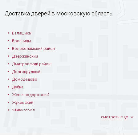
Доставка дверей в Московскую область
Установленная в
Гладкая панель с
Установленная в
частном доме
вертикальной
квартире
вставкой
Балашиха
Бронницы
Волоколамский район
Дзержинский
Дмитровский район
Долгопрудный
Со светлыми
Белая дверь с
С рисунком и ПВХ
Домодедово
вставками
отделкой МДФ
Дубна
Железнодорожный
Жуковский
Звенигород
смотреть еще
Ивантеевка
Климовск
Коломна