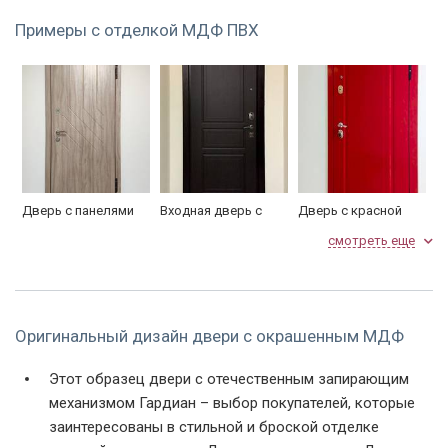
Утеплитель синтепон
с двух сторон
Примеры с отделкой МДФ ПВХ
Внешняя сторона
панель МДФ с фрезеровкой
Глазок
200°
Упаковка
пленка
Дверь с панелями
Входная дверь с
Дверь с красной
МДФ
МДФ панелью
МДФ панелью
смотреть еще
Оригинальный дизайн двери с окрашенным МДФ
Этот образец двери с отечественным запирающим
механизмом Гардиан – выбор покупателей, которые
Черная МДФ
Фрезерованная
Синяя МДФ
накладка
МДФ панель
накладка
заинтересованы в стильной и броской отделке