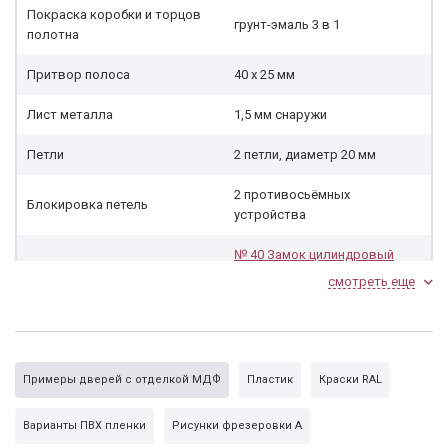
Покраска коробки и торцов
грунт-эмаль 3 в 1
полотна
Притвор полоса
40 х 25 мм
Лист металла
1,5 мм снаружи
Петли
2 петли, диаметр 20 мм
2 противосьёмных
Блокировка петель
устройства
№ 40 Замок цилиндровый
Гардиан 32.11
под личину, 3-х
смотреть еще
ригельный. Накладки
Замок нижний
«ARMADILLO», цвет в
ассортименте, ручки
«ARMADILLO» в ассортименте
Примеры дверей с отделкой МДФ
Пластик
Краски RAL
Личина
«Апекс» 70 мм, ключ-ключ
Варианты ПВХ пленки
Рисунки фрезеровки А
Внутренняя сторона
панель МДФ с фрезеровкой