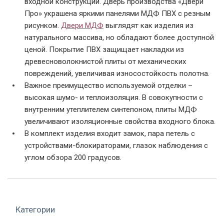
входной конструкции. Дверь производства «
Двери
Про
» украшена яркими панелями МДФ ПВХ с резным
рисунком.
Двери МДФ
выглядят как изделия из
натурального массива, но обладают более доступной
ценой. Покрытие ПВХ защищает накладки из
древесноволокнистой плиты от механических
повреждений, увеличивая износостойкость полотна.
Стальная дверь в
МДФ дверь с
Дверь с коричневой
Важное преимущество используемой отделки –
квартире
фрезеровкой
МДФ панелью
высокая шумо- и теплоизоляция. В совокупности с
внутренним утеплителем синтепоном, плиты МДФ
увеличивают изоляционные свойства входного блока.
В комплект изделия входит замок, пара петель с
устройствами-блокираторами, глазок наблюдения с
углом обзора 200 градусов.
Панель с
Темная квартирная
Светло-коричневая
фрезеровкой
дверь
панель из МДФ
Категории