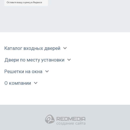
Установленная
Светлая МДФ
Полуторапольная
дверь
панель
дверь с МДФ
панелью
Каталог входных дверей
Двери по месту установки
Решетки на окна
О компании
Панель со
МДФ панель с
Дверь в
вставками стекла
рисунком
бревенчатом доме