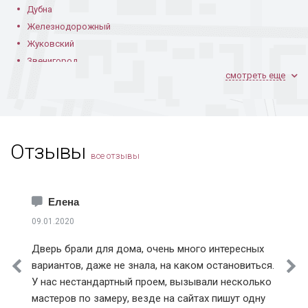
Дубна
Железнодорожный
Жуковский
Звенигород
смотреть еще
Ивантеевка
Климовск
Коломна
Королев
Отзывы
Котельники
все отзывы
Красноармейск
Краснознаменск
Лобня
Елена
Лосино-Петровский
09.01.2020
Лыткарино
Дверь брали для дома, очень много интересных
Истринский район
вариантов, даже не знала, на каком остановиться.
Клинский район
У нас нестандартный проем, вызывали несколько
Красногорский район
мастеров по замеру, везде на сайтах пишут одну
Ленинский район