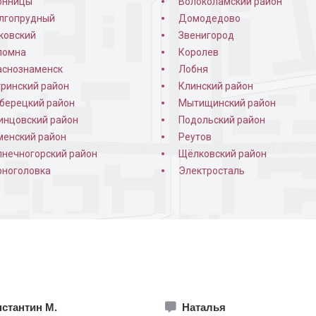
онницы
Волоколамский район
лгопрудный
Домодедово
ковский
Звенигород
ломна
Королев
аснознаменск
Лобня
тринский район
Клинский район
берецкий район
Мытищинский район
инцовский район
Подольский район
менский район
Реутов
лнечногорский район
Щёлковский район
рноголовка
Электросталь
стантин М.
Наталья