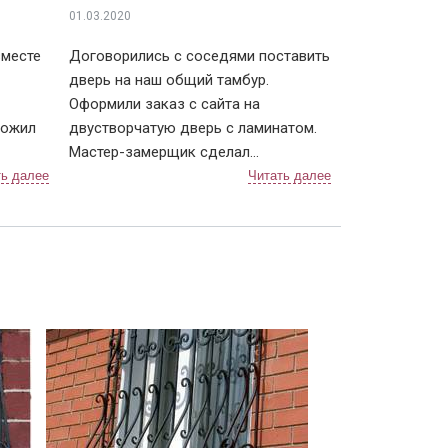
01.03.2020
вместе
Договорились с соседями поставить
дверь на наш общий тамбур.
Оформили заказ с сайта на
ложил
двустворчатую дверь с ламинатом.
Мастер-замерщик сделал
брать
предварительные подсчеты, с ним
 тоже
же составили договор. Дверь
е время
изготавливали чуть больше недели, с
или.
доставкой тоже не затягивали.
к
После установки разница
чувствуется, теперь нет ни холода, ни
ть
шума из подъезда. Заодно и сам
тамбур привели в порядок.
Компанию я рекомендую, тут можно
найти хорошие двери, даже в
"бюджетном" сегменте.