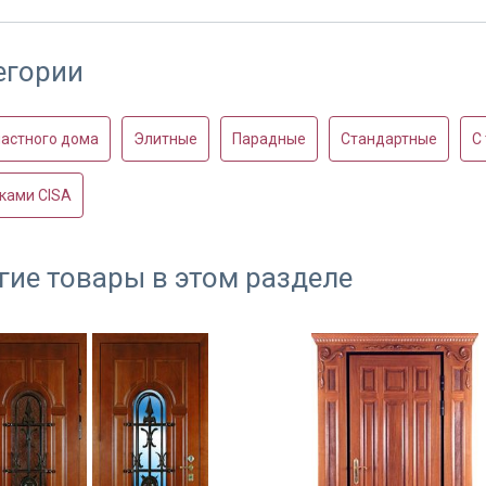
егории
астного дома
Элитные
Парадные
Стандартные
С
ками CISA
гие товары в этом разделе