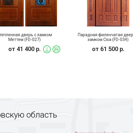
тепленная дверь с замком
Парадная филенчатая двер
Меттем (FD-027)
замком Cisa (FD-034)
от
41 400
р.
от
61 500
р.
овскую область