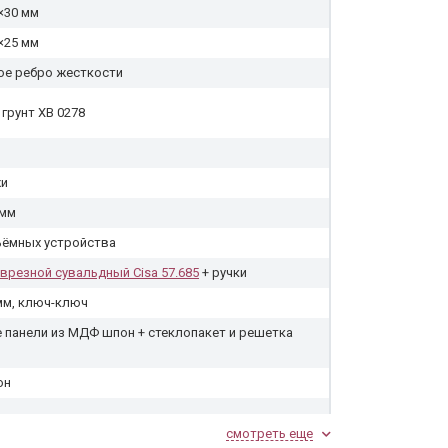
×30 мм
×25 мм
ое ребро жесткости
 грунт ХВ 0278
жи
 мм
ьёмных устройства
врезной сувальдный Cisa 57.685
+ ручки
мм, ключ-ключ
 панели из МДФ шпон + стеклопакет и решетка
он
смотреть еще
оркой