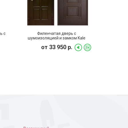
ь с
Филенчатая дверь с
шумоизоляцией и замком Kale
(FD-022)
от
33 950
р.