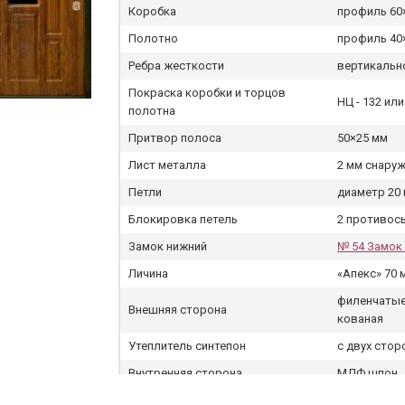
Коробка
профиль 60
Полотно
профиль 40
Ребра жесткости
вертикальн
Покраска коробки и торцов
НЦ - 132 или
полотна
Притвор полоса
50×25 мм
Лист металла
2 мм снару
Петли
диаметр 20
Блокировка петель
2 противос
Замок нижний
№ 54 Замок 
Личина
«Апекс» 70 
филенчатые
Внешняя сторона
кованая
Утеплитель синтепон
с двух стор
Внутренняя сторона
МДФ шпон
Глазок
200° со шт