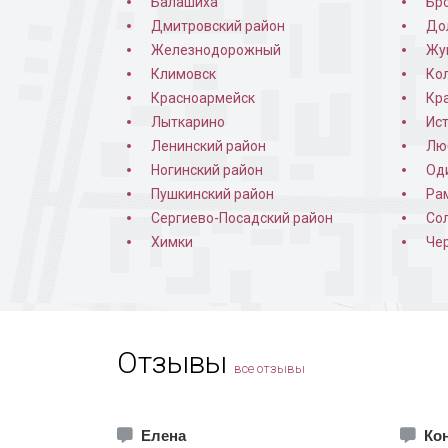
Балашиха
Бр
Дмитровский район
До
Железнодорожный
Жу
Климовск
Ко
Красноармейск
Кр
Лыткарино
Ис
Ленинский район
Лю
Ногинский район
Од
Пушкинский район
Ра
Сергиево-Посадский район
Со
Химки
Че
Отзывы
все отзывы
Елена
Кон