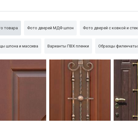
Упаковка
пленка
о товара
Фото дверей МДФ шпон
Фото дверей с ковкой и сте
цы шпона и массива
Варианты ПВХ пленки
Образцы филенчаты
на подшипниках
Фото кованой решетки
Пример ков