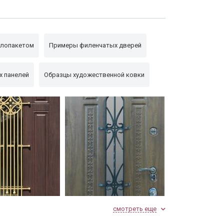
клопакетом
Примеры филенчатых дверей
х панелей
Образцы художественной ковки
аной решетки
Пример резьбы и ковки
смотреть еще