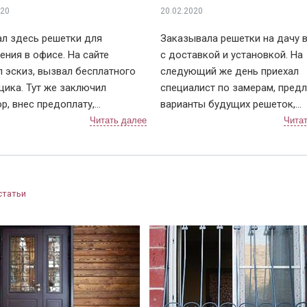
020
20.02.2020
л здесь решетки для
Заказывала решетки на дачу 
ния в офисе. На сайте
с доставкой и установкой. На
 эскиз, вызвал бесплатного
следующий же день приехал
ика. Тут же заключил
специалист по замерам, пред
р, внес предоплату,
варианты будущих решеток,
ость через неделю.
объяснил нюансы и помог вы
или примерно за 2 дня, чтобы
вариант крепления. По срокам
овать дату и время монтажа. В
не подвели, приехали в точно
енный день приехали два
и достаточно быстро установ
ка, выгрузили решетки (4 шт.),
Решетки понравились, рисуно
статьи
жили осмотреть. По эскизу
сделали очень красивый 👍. В
шлось, сварных швов не видно
дальнейшем планирую поменя
рашены равномерно, без
дверь в квартире, буду к вам
ов. По всем выполненным
обращаться!
м претензий не имею.
ная организация, с ценами
те не обманывают, могу смело