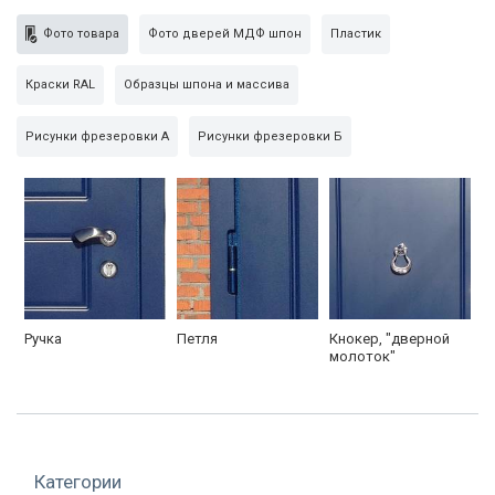
Личина
«Апекс» 70 мм, ключ-ключ
Фото товара
Фото дверей МДФ шпон
Пластик
панель МДФ шпон с
Краски RAL
Образцы шпона и массива
Внешняя сторона
фрезеровкой (покрас в цвет
RAL)
Рисунки фрезеровки А
Рисунки фрезеровки Б
Утеплитель синтепон
с двух сторон
панель МДФ шпон с
Внутренняя сторона
фрезеровкой (покрас в цвет
RAL)
Глазок
доп. опция
Дополнительно
кнокер
Ручка
Петля
Кнокер, "дверной
молоток"
Упаковка
пленка
Категории