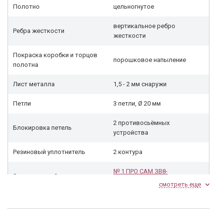
Полотно
цельногнутое
вертикальное ребро
Ребра жесткости
жесткости
Покраска коробки и торцов
порошковое напыление
полотна
Лист металла
1,5 - 2 мм снаружи
Петли
3 петли, Ø 20 мм
2 противосьёмных
Блокировка петель
устройства
Резиновый уплотнитель
2 контура
№ 1 ПРО САМ ЗВ8-
Замок верхний
6/13
(cувальдный)
смотреть еще
№ 27 ПРО-САМ ЗВ 4-
Замок нижний
31/55
(цилиндровый)