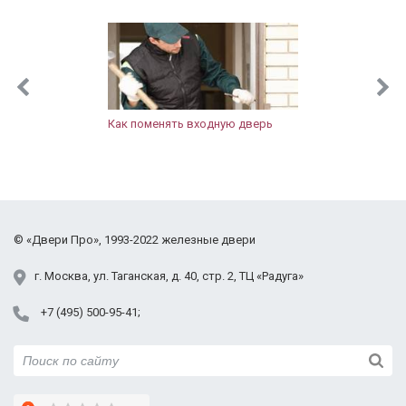
Протвино
Пушкинский район
Раменский район
Реутов
Рузский район
Сергиево-Посадский район
Как поменять входную дверь
Солнечногорский район
Щёлковский район
Фрязино
Химки
Черноголовка
©
«Двери Про»
, 1993-2022
железные двери
Электросталь
Юбилейный
г.
Москва
,
ул. Таганская,
д. 40, стр. 2
, ТЦ «Радуга»
+7 (495) 500-95-41