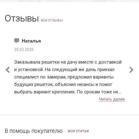
Коломна
Королев
Отзывы
Котельники
все отзывы
Красноармейск
Краснознаменск
Лобня
Наталья
Лосино-Петровский
20.02.2020
Лыткарино
Заказывала решетки на дачу вместе с доставкой
Истринский район
и установкой. На следующий же день приехал
Клинский район
специалист по замерам, предложил варианты
Красногорский район
будущих решеток, объяснил нюансы и помог
Ленинский район
выбрать вариант крепления. По срокам тоже не
Люберецкий район
подвели, приехали в точное время и достаточно
Мытищинский район
быстро установили. Решетки понравились,
Наро-Фоминский район
рисунок сделали очень красивый 👍. В
Ногинский район
дальнейшем планирую поменять дверь в квартире,
Одинцовский район
буду к вам обращаться!
В помощь покупателю
все статьи
Подольский район