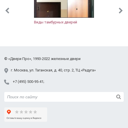
Реутов
Рузский район
Сергиево-Посадский район
Виды тамбурных дверей
Солнечногорский район
Щёлковский район
Фрязино
Химки
Черноголовка
©
«Двери Про»
, 1993-2022
железные двери
Электросталь
Юбилейный
г.
Москва
,
ул. Таганская,
д. 40, стр. 2
, ТЦ «Радуга»
+7 (495) 500-95-41