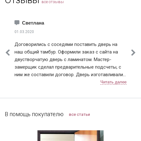
все отзывы
Красноармейск
Краснознаменск
Лобня
Светлана
Лосино-Петровский
01.03.2020
Лыткарино
Договорились с соседями поставить дверь на
Истринский район
наш общий тамбур. Оформили заказ с сайта на
Клинский район
двустворчатую дверь с ламинатом. Мастер-
Красногорский район
замерщик сделал предварительные подсчеты, с
Ленинский район
ним же составили договор. Дверь изготавливали
Люберецкий район
чуть больше недели, с доставкой тоже не
Мытищинский район
затягивали. После установки разница чувствуется,
Наро-Фоминский район
теперь нет ни холода, ни шума из подъезда.
Ногинский район
Заодно и сам тамбур привели в порядок.
Одинцовский район
Компанию я рекомендую, тут можно найти
В помощь покупателю
все статьи
Подольский район
хорошие двери, даже в "бюджетном" сегменте.
Протвино
Пушкинский район
Раменский район