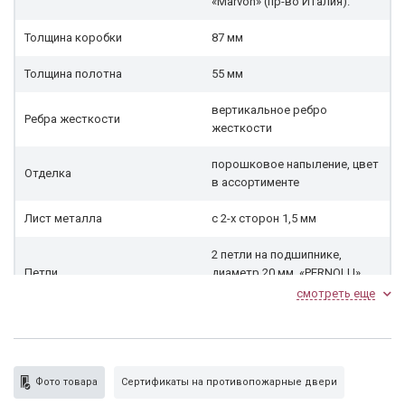
«Marvon» (пр-во Италия).
Толщина коробки
87 мм
Толщина полотна
55 мм
вертикальное ребро
Ребра жесткости
жесткости
порошковое напыление, цвет
Отделка
в ассортименте
Лист металла
с 2-х сторон 1,5 мм
2 петли на подшипнике,
Петли
диаметр 20 мм, «PERNOLU»
(пр-во Италия)
смотреть еще
Наличник
с 3-х сторон
Замок
противопожарный + ручки
Фото товара
Сертификаты на противопожарные двери
минеральная вата