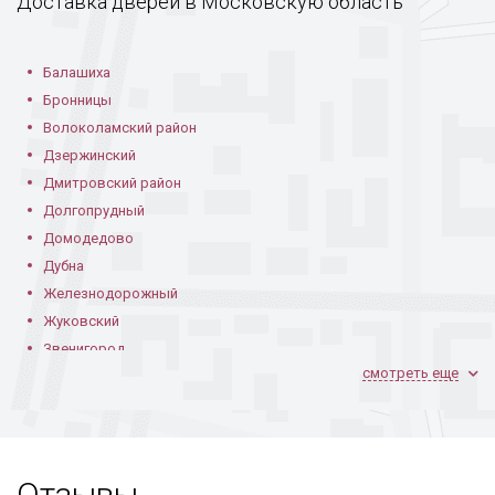
Доставка дверей в Московскую область
Балашиха
Бронницы
Волоколамский район
Дзержинский
Дмитровский район
Долгопрудный
Домодедово
Дубна
Железнодорожный
Жуковский
Звенигород
смотреть еще
Ивантеевка
Климовск
Коломна
Королев
Отзывы
Котельники