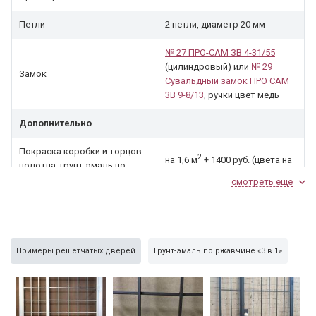
Петли
2 петли, диаметр 20 мм
№ 27 ПРО-САМ ЗВ 4-31/55
(цилиндровый) или
№ 29
Замок
Сувальдный замок ПРО САМ
3В 9-8/13
, ручки цвет медь
Дополнительно
Покраска коробки и торцов
2
на 1,6 м
+ 1400 руб. (цвета на
полотна: грунт-эмаль по
выбор)
ржавчине
смотреть еще
Примеры решетчатых дверей
Грунт-эмаль по ржавчине «3 в 1»