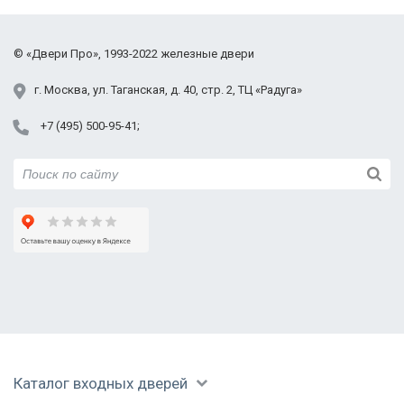
классом, работают исправно. Отдельная
Химки
благодарность монтажникам, качественно всё
Черноголовка
сделали, дефектов не оставили,
©
«Двери Про»
, 1993-2022
железные двери
Электросталь
проинструктировали по всем вопросам, даже
показали, как перекодировать замок, если
Юбилейный
г.
Москва
,
ул. Таганская,
д. 40, стр. 2
, ТЦ «Радуга»
понадобится. Спасибо, буду рекомендовать всем!
+7 (495) 500-95-41
Каталог входных дверей