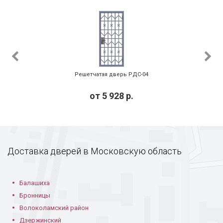
РДС-02 с ромбовым
Решетчатая дверь
Решетчатая дверь
плетением
РДС-03
РДС-03 с покрасом
Решетчатая дверь РДС-04
от
5 928
р.
РДС-05 белая
РДС-05 однопольная
Решетчатая дверь
на этаже
Доставка дверей в Московскую область
Балашиха
Бронницы
Волоколамский район
Дзержинский