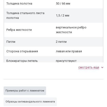
Толщина полотна
50 / 66 мм
Толщина стального листа
1,5 / 2 мм
полотна
вертикальное ребро
Ребра жесткости
жесткости
Петли
2 петли
Сторона открывания
левая или правая
Блокираторы петель
присутствуют
смотреть еще
Наполнитель, утеплитель
нет (дополнительная опция)
Резиновый уплотнитель 2
нет (дополнительная опция)
контура
Примеры работ с ламинатом
Отделка
Образцы антивандального ламината
Ламинат антивандальный.
Тип внешнего покрытия