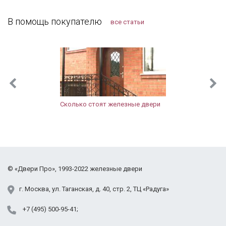
Заодно и сам тамбур привели в порядок.
Одинцовский район
Компанию я рекомендую, тут можно найти
В помощь покупателю
все статьи
Подольский район
хорошие двери, даже в "бюджетном" сегменте.
Протвино
Пушкинский район
Раменский район
Реутов
Рузский район
Сергиево-Посадский район
Сколько стоят железные двери
Солнечногорский район
Щёлковский район
Фрязино
Химки
Черноголовка
©
«Двери Про»
, 1993-2022
железные двери
Электросталь
Юбилейный
г.
Москва
,
ул. Таганская,
д. 40, стр. 2
, ТЦ «Радуга»
+7 (495) 500-95-41