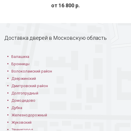
от
16 800
р.
Офисная с
С ламинатом в
С ламинатом в доме
ламинатом
офисе
Доставка дверей в Московскую область
Балашиха
Бронницы
Волоколамский район
Пример
Тамбурная с
Одностворчатая с
Дзержинский
конструкции с
ламинатом
ламинатом
ламинатом
Дмитровский район
Долгопрудный
Домодедово
Дубна
Железнодорожный
Жуковский
Звенигород