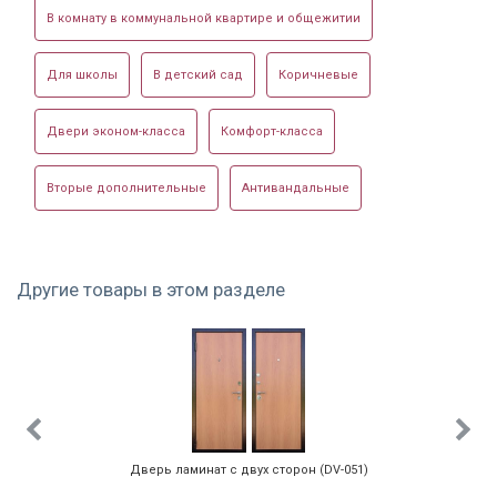
В комнату в коммунальной квартире и общежитии
Стоимость указана за базовую
Для школы
В детский сад
Коричневые
комплектацию. Отправляйте заявку или
Установленная в
Отделка темным
Панель с ламинатом
звоните и наши консультанты рассчитают
Двери эконом-класса
Комфорт-класса
доме
ламинатом
стоимость за дополнительные опции.
Вторые дополнительные
Антивандальные
Другие товары в этом разделе
Дверь с отделкой
Белая
С белыми
ламинатом
ламинированная
ламинатом
панель
Дверь ламинат с двух сторон (DV-051)