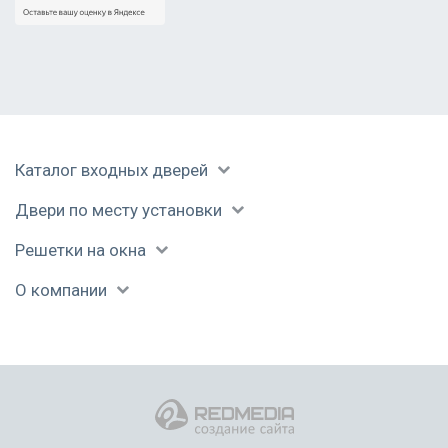
решеткой
Каталог входных дверей
Пример технической
Фото технической
Установленная
Двери по месту установки
двери с
двери с порошком
однопольная
нитроэмалью
тех.дверь
Решетки на окна
О компании
Дверь в кассу