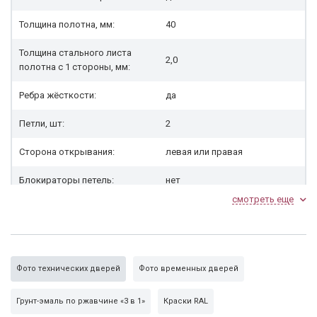
Толщина полотна, мм:
40
Толщина стального листа
2,0
полотна с 1 стороны, мм:
Ребра жёсткости:
да
Петли, шт:
2
Сторона открывания:
левая или правая
Блокираторы петель:
нет
смотреть еще
Наполнитель (утеплитель,
нет (доп. опция)
звукоизоляция):
Резиновый уплотнитель 1
да
контур:
Фото технических дверей
Фото временных дверей
грунт-эмаль «3 в 1», цвет в
Тип внешнего покрытия:
Грунт-эмаль по ржавчине «3 в 1»
Краски RAL
ассортименте