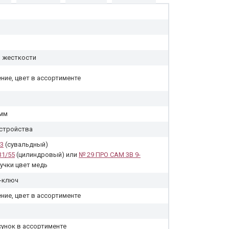
о жесткости
ие, цвет в ассортименте
 мм
устройства
3
(сувальдный)
31/55
(цилиндровый) или
№ 29 ПРО САМ 3В 9-
учки цвет медь
ч-ключ
ие, цвет в ассортименте
сунок в ассортименте