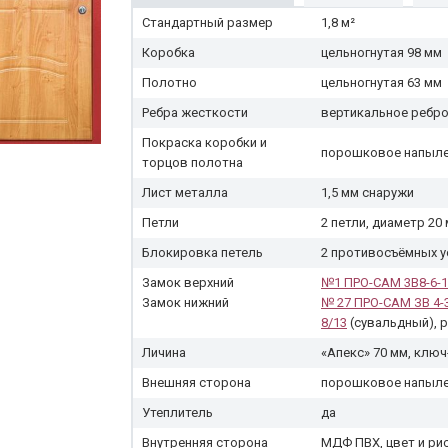
Стандартный размер
1,8 м²
Коробка
цельногнутая 98 мм
Полотно
цельногнутая 63 мм
Ребра жесткости
вертикальное ребр
Покраска коробки и
порошковое напылен
торцов полотна
Лист металла
1,5 мм снаружи
Петли
2 петли, диаметр 20
Блокировка петель
2 противосъёмных 
Замок верхний
№1 ПРО-САМ 3В8-6-1
Замок нижний
№ 27 ПРО-САМ ЗВ 4-
8/13
(сувальдный), р
Личина
«Апекс» 70 мм, клю
Внешняя сторона
порошковое напылен
Утеплитель
да
Внутренняя сторона
МДФ ПВХ, цвет и ри