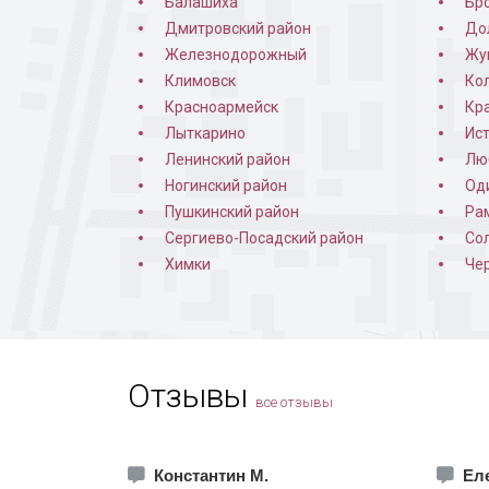
Балашиха
Бр
Дмитровский район
До
Железнодорожный
Жу
Климовск
Ко
Красноармейск
Кр
Лыткарино
Ис
Ленинский район
Лю
Ногинский район
Од
Пушкинский район
Ра
Дверь 
Сергиево-Посадский район
Со
Химки
Че
Отзывы
все отзывы
Константин М.
Ел