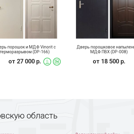
порошковая дверь
Дверь с тисненым рисунком
Порошковая
доме
рь порошок и МДФ Vinorit с
Дверь порошковое напылен
терморазрывом (DP-166)
МДФ ПВХ (DP-008)
от
27 000
р.
от
18 500
р.
овскую область
с рисунком на металле
Стальная дверь с
Черное пор
порошковой отделкой
напыление