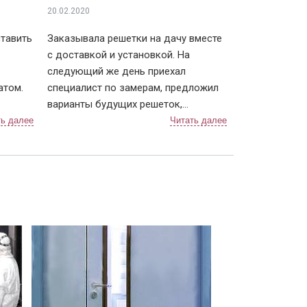
20.02.2020
 ковки
В частном кирпичном доме
тавить
Заказывала решетки на дачу вместе
с доставкой и установкой. На
следующий же день приехал
атом.
специалист по замерам, предложил
варианты будущих решеток,
 ним
объяснил нюансы и помог выбрать
вариант крепления. По срокам тоже
дели, с
не подвели, приехали в точное время
.
и достаточно быстро установили.
Решетки понравились, рисунок
порошком
С порошковым покрытием в
доме
ода, ни
сделали очень красивый 👍. В
сам
дальнейшем планирую поменять
дверь в квартире, буду к вам
 можно
обращаться!