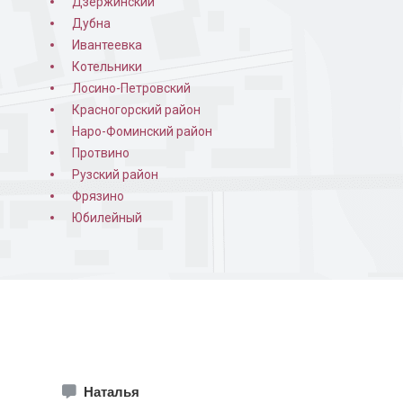
Дзержинский
Дубна
Ивантеевка
Котельники
Лосино-Петровский
Красногорский район
Наро-Фоминский район
Протвино
Рузский район
ная в квартире
Порошковая покраска
Фрязино
изнутри
Юбилейный
Наталья