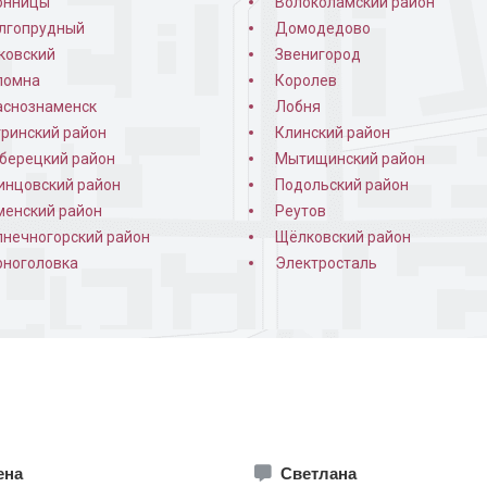
онницы
Волоколамский район
лгопрудный
Домодедово
ковский
Звенигород
ломна
Королев
аснознаменск
Лобня
тринский район
Клинский район
берецкий район
Мытищинский район
инцовский район
Подольский район
менский район
Реутов
в квартиру
Порошковая дверь в
Установлен
лнечногорский район
Щёлковский район
кирпичном доме
рноголовка
Электросталь
ена
Светлана