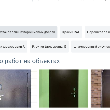
Глазок
160°
Упаковка
пленка
установленных порошковых дверей
Краски RAL
Порошковое н
ки фрезеровки А
Рисунки фрезеровки Б
Штампованный рисунок
о работ на объектах