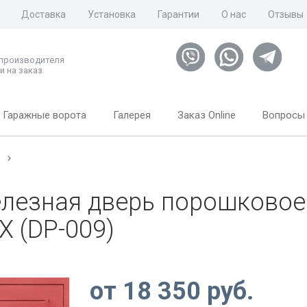
Доставка
Установка
Гарантии
О нас
Отзывы
 производителя
и на заказ
Гаражные ворота
Галерея
Заказ Online
Вопросы 
м
лезная дверь порошковое
Х (DP-009)
от
18 350
руб.