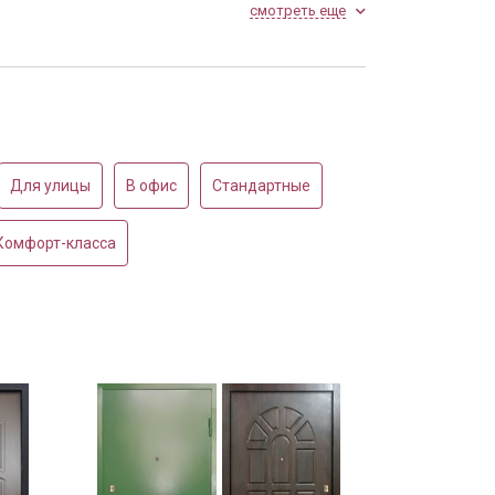
смотреть еще
Установленная в офисе
Для улицы
В офис
Стандартные
Комфорт-класса
кой скобой и
Порошковая дверь с
м
доводчиком