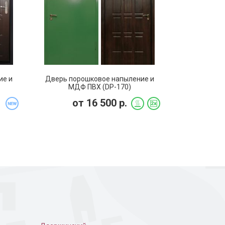
 дверь в частном
Порошковая дверь с
коваными узорами
ие и
Дверь порошковое напыление и
МДФ ПВХ (DP-170)
от
16 500
р.
ошковое
Дверь для подъезда с
кодовым замком