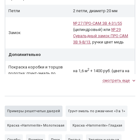
Петли
2 петли, диаметр 20 мм
№ 27 ПРО-САМ ЗВ 4-31/55
(цилиндровый) или
№ 29
Замок
Сувальдный замок ПРО САМ
3В 9-8/13
, ручки цвет медь
Дополнительно
Покраска коробки и торцов
2
на 1,6 м
+ 1400 руб. (цвета на
полотна: грунт-эмаль по
выбор)
ржавчине
смотреть еще
Примеры решетчатых дверей
Грунт-эмаль по ржавчине «3 в 1»
Краска «Hammerite» Молотковая
Краска «Hammerite» Гладкая
Столбы
Розетки
Пики
Листья
Завитки и кольца