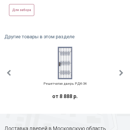
РДС-01 с боковой
решетчатая дверь
РДС-02
вставкой
РДС-01
Для забора
Другие товары в этом разделе
РДС-02 с ромбовым
Решетчатая дверь
Решетчатая дверь
плетением
РДС-03
РДС-03 с покрасом
Решетчатая дверь РДК-34
от
8 888
р.
РДС-05 белая
РДС-05 однопольная
Решетчатая дверь
на этаже
Доставка дверей в Московскую область