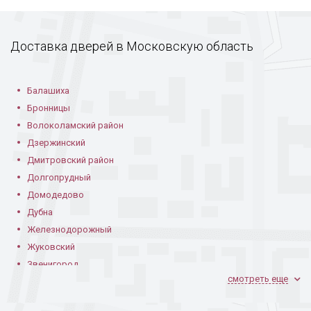
Дверь с тисненым
Порошковая дверь
Порошковая дверь
рисунком
в частном доме
с коваными узорами
Доставка дверей в Московскую область
Балашиха
Бронницы
Волоколамский район
Дверь с рисунком
Стальная дверь с
Черное
Дзержинский
на металле
порошковой
порошковое
Дмитровский район
отделкой
напыление
Долгопрудный
Домодедово
Дубна
Железнодорожный
Жуковский
Звенигород
смотреть еще
Ивантеевка
Дверь для подъезда
Дверь в квартиру
Порошковая дверь
Климовск
с кодовым замком
в кирпичном доме