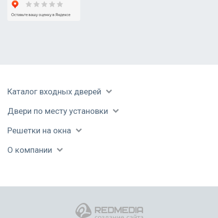
Фурнитура
В летнем доме
Установленный
короб
Каталог входных дверей
Двери по месту установки
Дверь открывается
В каркасном доме
Дверь в доме из
внутрь помещения
газобетона
Решетки на окна
О компании
Коричневая дверь в
Черное
Входная дверь