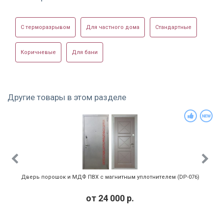
Упаковка
пленка
Установленная в
Уплотнитель на
Металлофиленчатая
С терморазрывом
Для частного дома
Стандартные
Ночная задвижка:
нет, опционально
офисе
порошковой двери
дверь
Коричневые
Для бани
Другие товары в этом разделе
Дверь с ручкой
Порошковая дверь
Серая порошковая
скобой и
с доводчиком
дверь
отбойником
Дверь порошок и МДФ ПВХ с магнитным уплотнителем (DP-076)
от
24 000
р.