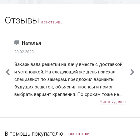
Коломна
Королев
Отзывы
Котельники
все отзывы
Красноармейск
Краснознаменск
Лобня
Наталья
Лосино-Петровский
Установленная в
Порошковая
В квартире
20.02.2020
квартире
покраска изнутри
Лыткарино
Заказывала решетки на дачу вместе с доставкой
Истринский район
и установкой. На следующий же день приехал
Клинский район
специалист по замерам, предложил варианты
Красногорский район
будущих решеток, объяснил нюансы и помог
Ленинский район
выбрать вариант крепления. По срокам тоже не
Люберецкий район
подвели, приехали в точное время и достаточно
Мытищинский район
быстро установили. Решетки понравились,
Наро-Фоминский район
В кирпичном доме
С узором из ковки
В частном
рисунок сделали очень красивый 👍. В
кирпичном доме
Ногинский район
дальнейшем планирую поменять дверь в квартире,
Одинцовский район
буду к вам обращаться!
В помощь покупателю
все статьи
Подольский район