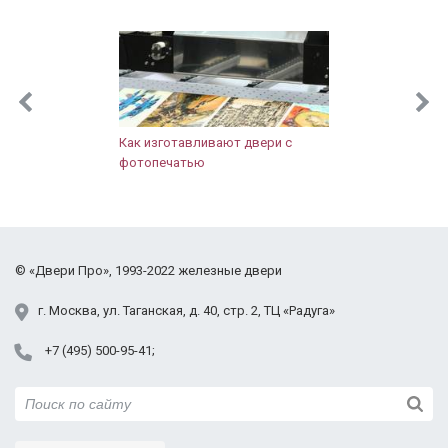
Протвино
Пушкинский район
Раменский район
Реутов
Установленная в
Одностворчатая с
Уличная с
Рузский район
квартире
порошком
порошком
Сергиево-Посадский район
Как изготавливают двери с
Солнечногорский район
фотопечатью
Щёлковский район
Фрязино
Химки
Черноголовка
©
«Двери Про»
, 1993-2022
железные двери
Электросталь
С порошковым
Двустворчатая со
В бревенчатом доме
Юбилейный
г.
Москва
,
ул. Таганская,
д. 40, стр. 2
, ТЦ «Радуга»
покрытием в доме
стеклом
+7 (495) 500-95-41