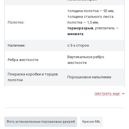
толщина полотна — 92 мм,
толщина стального листа
Полотно:
полотна — 1,5 мм,
терморазрыв
, утеплитель —
минвата
Наличник:
с 3-х сторон
Вертикальное ребро
Ребра жесткости
жесткости
Покраска коробки и торцов
Порошковое напыление
полотна
Петли
2 петли, диаметр 20 мм
смотреть еще
2 противосьёмных
Блокировка петель
устройства
Резиновый уплотнитель
3 контура
Фото установленных порошковых дверей
Краски RAL