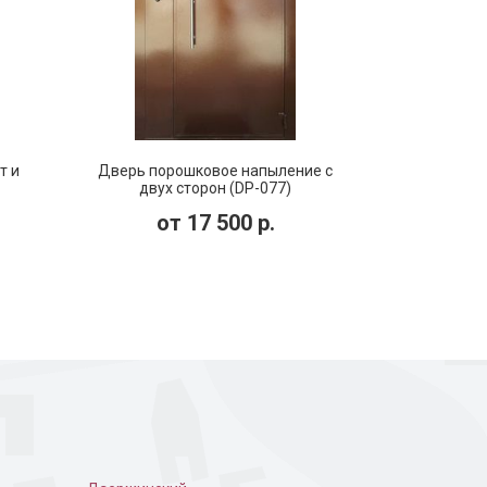
 дверь в частном
Порошковая дверь с
коваными узорами
т и
Дверь порошковое напыление с
двух сторон (DP-077)
от
17 500
р.
ошковое
Дверь для подъезда с
кодовым замком