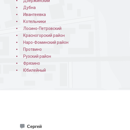
Дзержинский
Дубна
Ивантеевка
Котельники
Лосино-Петровский
Красногорский район
Наро-Фоминский район
Протвино
Рузский район
ная в квартире
Порошковая покраска
Фрязино
изнутри
Юбилейный
Сергей