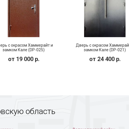
порошковая дверь
Дверь с тисненым рисунком
Порошковая
доме
ерь с окрасом Хаммерайт и
Дверь с окрасом Хаммерай
замком Кале (DP-025)
замком Кале (DP-021)
от
19 000
р.
от
24 400
р.
овскую область
с рисунком на металле
Стальная дверь с
Черное пор
порошковой отделкой
напыление