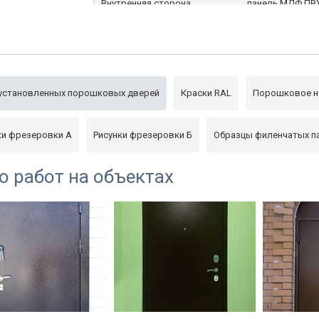
Внутренняя сторона
панель МДФ ПВ
Глазок
доп.опция
Упаковка
пленка
установленных порошковых дверей
Краски RAL
Порошковое н
ки фрезеровки А
Рисунки фрезеровки Б
Образцы филенчатых п
о работ на объектах