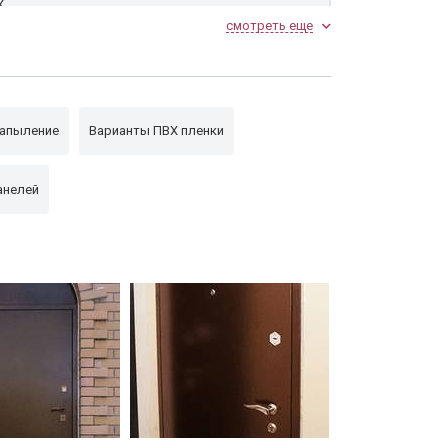
Х
смотреть еще
апыление
Варианты ПВХ пленки
анелей