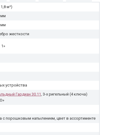
1,8 м²)
 мм
 мм
ебро жесткости
 1»
ых устройства
альдный Гардиан 30.11
, 3-х ригельный (4 ключа)
О»
 с порошковым напылением, цвет в ассортименте