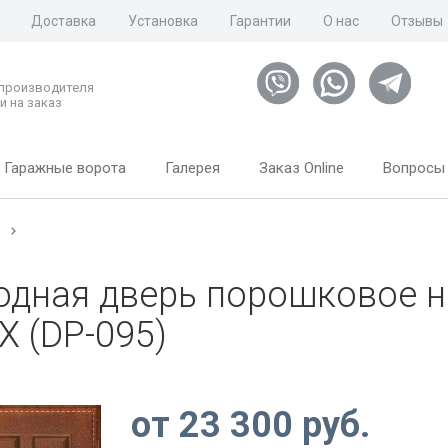
Доставка
Установка
Гарантии
О нас
Отзывы
 производителя
и на заказ
Гаражные ворота
Галерея
Заказ Online
Вопросы 
м
одная дверь порошковое 
Х (DP-095)
от
23 300
руб.