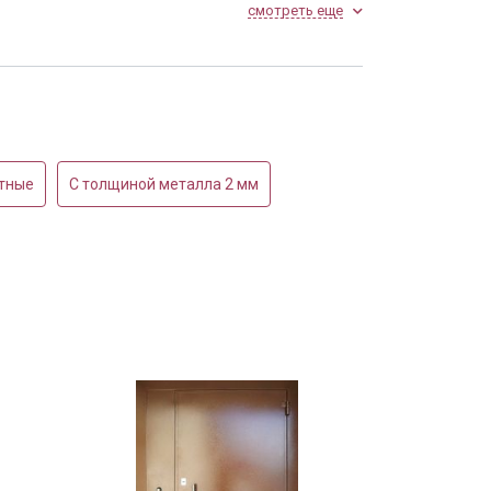
смотреть еще
Установленная в офисе
тные
С толщиной металла 2 мм
кой скобой и
Порошковая дверь с
м
доводчиком