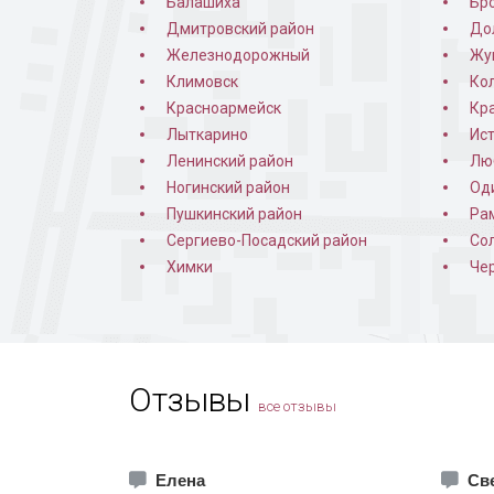
Балашиха
Бр
Дмитровский район
До
Железнодорожный
Жу
Климовск
Ко
Красноармейск
Кр
Лыткарино
Ис
Ленинский район
Лю
Ногинский район
Од
Пушкинский район
Ра
Дверь 
Сергиево-Посадский район
Со
Химки
Че
Отзывы
все отзывы
Елена
Св