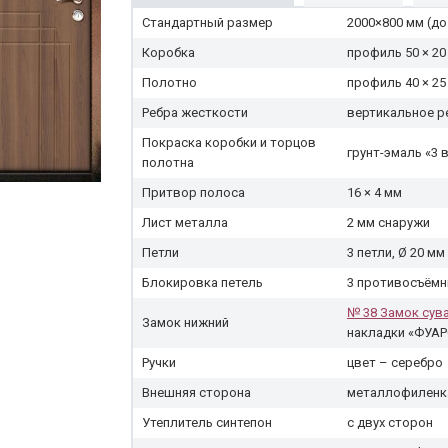
Стандартный размер
2000×800 мм (до 
Коробка
профиль 50 × 20
Полотно
профиль 40 × 25
Ребра жесткости
вертикальное р
Покраска коробки и торцов
грунт-эмаль «3 в
полотна
Притвор полоса
16 × 4 мм
Лист металла
2 мм снаружи
Петли
3 петли, Ø 20 мм
Блокировка петель
3 противосъёмн
№ 38 Замок сув
Замок нижний
накладки «ФУАР
Ручки
цвет – серебро
Внешняя сторона
металлофиленка
Утеплитель синтепон
с двух сторон