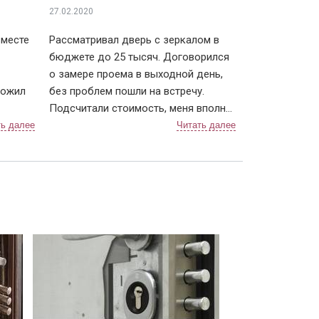
27.02.2020
 ковки
В частном кирпичном доме
вместе
Рассматривал дверь с зеркалом в
бюджете до 25 тысяч. Договорился
о замере проема в выходной день,
ложил
без проблем пошли на встречу.
Подсчитали стоимость, меня вполне
брать
устроила. Через неделю позвонили,
 тоже
что едут с дверью ко мне, даже
е время
немного раньше приехали, пришлось
или.
им меня ждать, а не наоборот, как
к
бывает. Очень быстро прошла
порошком
С порошковым покрытием в
доме
установка, крупный мусор весь
ть
убрали (лучше запаситесь крепкими
мешками), дали советы по уходу за
дверью, чтобы замки не ломались. К
договору выдали акт приема-сдачи
работ и гарантию. После старой
строительной двери новая просто