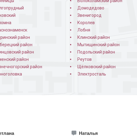
онницы
Волоколамский район
лгопрудный
Домодедово
ковский
Звенигород
ломна
Королев
аснознаменск
Лобня
тринский район
Клинский район
берецкий район
Мытищинский район
инцовский район
Подольский район
менский район
Реутов
в квартиру
Порошковая дверь в
Установлен
лнечногорский район
Щёлковский район
кирпичном доме
рноголовка
Электросталь
етлана
Наталья