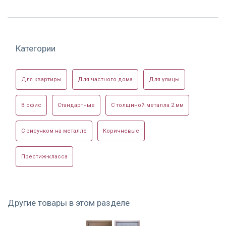
Категории
Установленная в
Уплотнитель на
Металлофиленчатая
Для квартиры
Для частного дома
Для улицы
офисе
порошковой двери
дверь
В офис
Стандартные
С толщиной металла 2 мм
С рисунком на металле
Коричневые
Престиж-класса
Дверь с ручкой
Порошковая дверь
Серая порошковая
скобой и
с доводчиком
дверь
отбойником
Другие товары в этом разделе