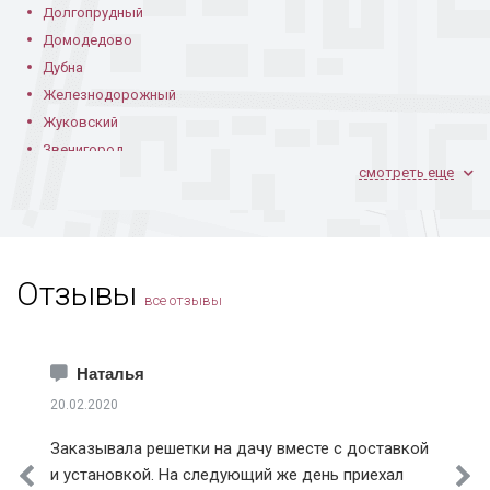
Долгопрудный
Домодедово
Дубна
Дверь для подъезда
Дверь в квартиру
Порошковая дверь
с кодовым замком
Железнодорожный
в кирпичном доме
Жуковский
Звенигород
смотреть еще
Ивантеевка
Климовск
Коломна
Королев
Отзывы
Котельники
Установленная в
Порошковая
В квартире
все отзывы
квартире
покраска изнутри
Красноармейск
Краснознаменск
Лобня
Наталья
Лосино-Петровский
20.02.2020
Лыткарино
Заказывала решетки на дачу вместе с доставкой
Истринский район
и установкой. На следующий же день приехал
Клинский район