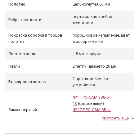
Полотно
цельногнутая 63 мм
вертикальное ребро
Ребра жесткости
жесткости
Покраска коробки и торцов
порошковое напыление, цвет
полотна
в ассортименте
Лист металла
1,5 мм снаружи
Петли
2 петли, диаметр 20 мм
2 противосъёмных
Блокировка петель
устройства
№1 ПРО-САМ 3В8-6-
13
(сувальдный)
Замок верхний
№ 27 ПРО-САМ ЗВ 4-
Замок нижний
31/55
(цилиндровый) или
№
смотреть еще
29 ПРО САМ 3В 9-
8/13
(сувальдный), ручки цвет
медь