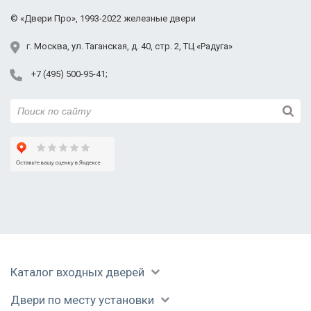
Черноголовка
©
«Двери Про»
, 1993-2022
железные двери
Электросталь
Юбилейный
г.
Москва
,
ул. Таганская,
д. 40, стр. 2
, ТЦ «Радуга»
+7 (495) 500-95-41
Фурнитура
В летнем доме
Установленный
короб
Дверь открывается
В каркасном доме
Дверь в доме из
внутрь помещения
газобетона
Каталог входных дверей
Двери по месту установки