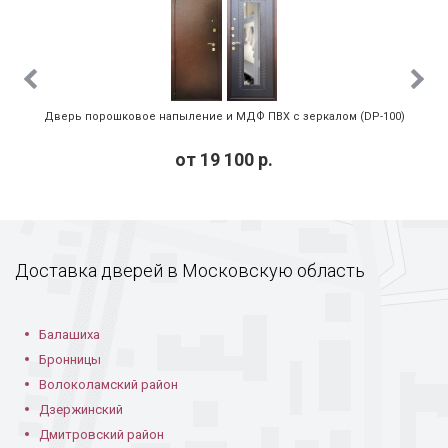
Дверь с тисненым
Порошковая дверь
Порошковая дверь
Дверь порошковое напыление и МДФ ПВХ с зеркалом (DP-100)
рисунком
в частном доме
с коваными узорами
от
19 100
р.
Доставка дверей в Московскую область
Дверь с рисунком
Стальная дверь с
Черное
на металле
порошковой
порошковое
Балашиха
отделкой
напыление
Бронницы
Волоколамский район
Дзержинский
Дмитровский район