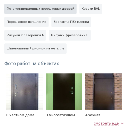
Личина
«Апекс» 70 мм, ключ-ключ
Фото установленных порошковых дверей
Краски RAL
порошковое напыление, цвет
Внешняя сторона
Порошковое напыление
Варианты ПВХ пленки
в ассортименте
Рисунки фрезеровки А
Рисунки фрезеровки Б
Утеплитель
да
МДФ ПВХ, цвет и рисунок в
Штампованный рисунок на металле
Внутренняя сторона
ассортименте
Фото работ на объектах
Глазок
160°
Упаковка
пленка
В частном доме
В многоэтажном
Арочная
доме
смотреть еще