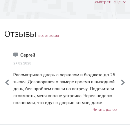
смотреть еще
Ивантеевка
Климовск
Коломна
Королев
Отзывы
Котельники
все отзывы
Красноармейск
Краснознаменск
Лобня
Сергей
Лосино-Петровский
27.02.2020
Лыткарино
Рассматривал дверь с зеркалом в бюджете до 25
Истринский район
тысяч. Договорился о замере проема в выходной
Клинский район
день, без проблем пошли на встречу. Подсчитали
Красногорский район
стоимость, меня вполне устроила. Через неделю
Ленинский район
позвонили, что едут с дверью ко мне, даже
Люберецкий район
немного раньше приехали, пришлось им меня
Мытищинский район
ждать, а не наоборот, как бывает. Очень быстро
Наро-Фоминский район
прошла установка, крупный мусор весь убрали
Ногинский район