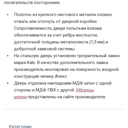
посягательств посторонних.
Полотно из крепкого листового металла сложно
отжать или отогнуть от дверной коробки.
Сопротивляемость двери попыткам взлома
обеспечивается за счет ребра жесткости,
достаточной толщины металлолиста (1,5 мм) и
добротной замковой системы.
Остекленная
С МДФ шпон в доме
Установленная в
полуторапольная
доме
На стальную дверь установлен трехригельный замок
дверь с решетками
марки Kale. В качестве дополнительного замка
производитель монтировал на поверхность входной
конструкции личину Апекс.
Дверь отделана накладками МДФ шпон с одной
стороны и МДФ ПВХ с другой.
Образцы
шпона
представлены на сайте производителя.
Одностворчатая со
Дверная фурнитура
С фрезеровкой и
шпоном
шпоном
Категории