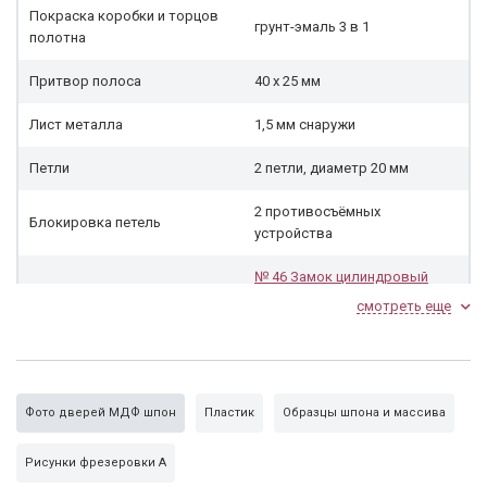
Покраска коробки и торцов
грунт-эмаль 3 в 1
полотна
Притвор полоса
40 х 25 мм
Лист металла
1,5 мм снаружи
Петли
2 петли, диаметр 20 мм
2 противосъёмных
Блокировка петель
устройства
№ 46 Замок цилиндровый
Замок нижний
KALE 252R
под личину, 3-х
смотреть еще
ригельный
Личина
«Апекс» 70 мм, ключ-ключ
панель МДФ шпон с
Фото дверей МДФ шпон
Пластик
Образцы шпона и массива
Внутренняя сторона
фрезеровкой
Рисунки фрезеровки А
Утеплитель синтепон
с двух сторон