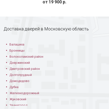
от
19 900
р.
С МДФ шпон в
С отделкой шпоном
Двустворчатая со
квартире
шпоном
Доставка дверей в Московскую область
Балашиха
Бронницы
Волоколамский район
Дзержинский
Входная дверь в
С текстурой под
Дмитровский район
квартиру
дерево
Долгопрудный
Домодедово
Дубна
Железнодорожный
Жуковский
Звенигород