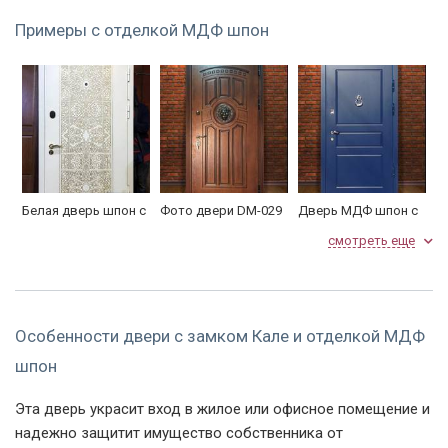
панель МДФ шпон с
Примеры с отделкой МДФ шпон
Внешняя сторона
фрезеровкой
Глазок
200°
Упаковка
пленка
Белая дверь шпон с
Фото двери DM-029
Дверь МДФ шпон с
фрезеровкой
покраской
смотреть еще
Особенности двери с замком Кале и отделкой МДФ
шпон
Входная
С декоративной
Желтая
Эта дверь украсит вход в жилое или офисное помещение и
фрезерованная
вставкой в виде
полуторастворчатая
надежно защитит имущество собственника от
дверь со шпоном
головы льва
дверь