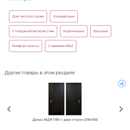
Для частного дома
Стандартные
С толщиной металла 2 мм
Коричневые
Красные
С белым МДФ шпон
Фото на выставке
Пример готовой
двери
Комфорт-класса
С замками KALE
Другие товары в этом разделе
Дверь МДФ шпон с
Готовая
Для установки в
фрезеровкой
конструкция
частный дом
Дверь МДФ ПВХ с двух сторон (DM-050)