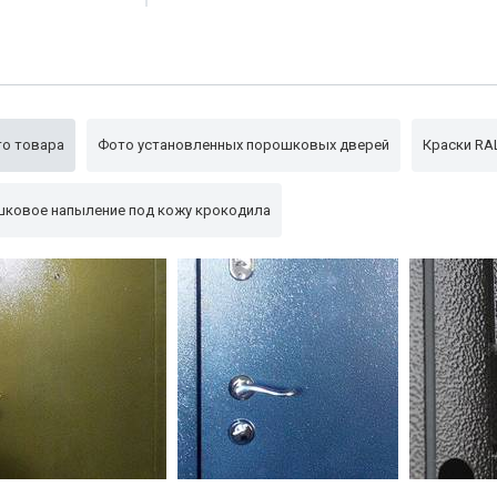
Утеплитель
с двух сторон
синтепон
Внешн. сторона
порошковое напыление
Глазок
160°
Упаковка
пленка
о товара
Фото установленных порошковых дверей
Краски RA
ковое напыление под кожу крокодила