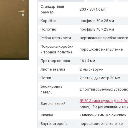
Стандартный
200 × 80 (1,6 м²)
размер
Коробка
профиль 50 × 25 мм
Полотно
профиль 40 × 25 мм
Ребра жесткости
вертикальное ребро жест
Покраска коробки
порошковое напыление
и торцов полотна
Притвор полоса
16 х 4 мм
Лист металла
2 мм снаружи
Петли
2 петли, диаметр 20 мм
Блокировка
2 противосьёмных устрой
петель
№ 50 Замок сувальдный Эл
Замок нижний
ключ), 4-х ригельный, с тя
Личина
«Апекс» 70 мм, ключ-ключ
Внутр. сторона
порошковое напыление