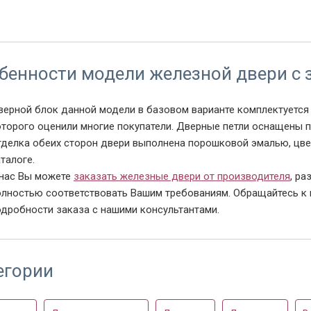
ц напыление
Ручка
Петли
бенности модели железной двери с
верной блок данной модели в базовом варианте комплектуется
оторого оценили многие покупатели. Дверные петли оснащены 
тделка обеих сторон двери выполнена порошковой эмалью, цве
талоге.
 нас Вы можете
заказать железные двери от производителя
, р
олностью соответствовать Вашим требованиям. Обращайтесь к н
одробности заказа с нашими консультантами.
егории