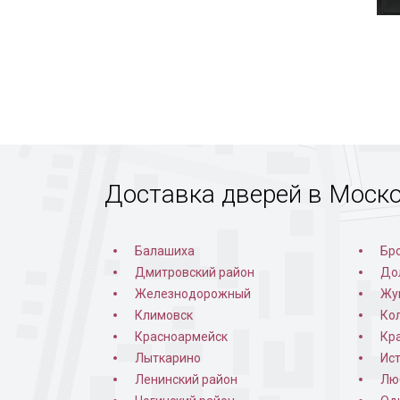
(ут
Доставка дверей в Моск
Балашиха
Бр
Дмитровский район
До
Железнодорожный
Жу
Климовск
Ко
Красноармейск
Кр
Лыткарино
Ис
Ленинский район
Лю