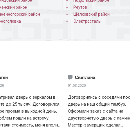
инцовский район
Подольский район
менский район
Реутов
лнечногорский район
Щёлковский район
рноголовка
Электросталь
ргей
Светлана
020
01.03.2020
тривал дверь с зеркалом в
Договорились с соседями пос
е до 25 тысяч. Договорился
дверь на наш общий тамбур.
ре проема в выходной день,
Оформили заказ с сайта на
облем пошли на встречу.
двустворчатую дверь с ламин
тали стоимость, меня вполне
Мастер-замерщик сделал