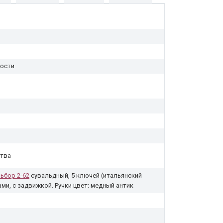
кости
ства
ьбор 2-62
сувальдный, 5 ключей (итальянский
гами, с задвижкой. Ручки цвет: медный антик