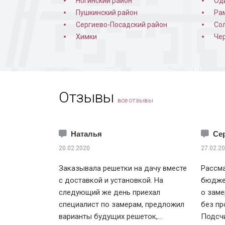
Ногинский район
Од
Пушкинский район
Ра
Сергиево-Посадский район
Со
Химки
Че
Отзывы
все отзывы
Наталья
Се
20.02.2020
27.02.2
Заказывала решетки на дачу вместе
Рассма
с доставкой и установкой. На
бюджет
следующий же день приехал
о заме
специалист по замерам, предложил
без пр
варианты будущих решеток,
Подсчи