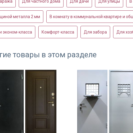
гаража
Для частного дома
Для дачи
Для улицы
В
щиной металла 2 мм
В комнату в коммунальной квартире и о
и эконом-класса
Комфорт-класса
Для забора
Для хоз
гие товары в этом разделе