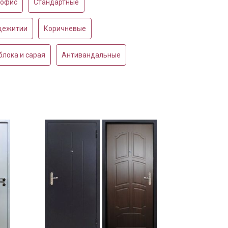
 офис
Стандартные
бщежитии
Коричневые
блока и сарая
Антивандальные