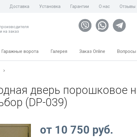
Доставка
Установка
Гарантии
О нас
Отзывы
 производителя
и на заказ
Гаражные ворота
Галерея
Заказ Online
Вопросы 
м
одная дверь порошковое 
ьбор (DP-039)
от
10 750
руб.