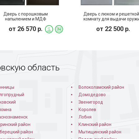
Дверь с порошковым
Дверь с люком и решеткой
напылением и МДФ
комнату для выдачи оруж
епленная) с замком Kale (DP-
(DP-182)
от
26 570
р.
от
22 500
р.
050)
овскую область
онницы
Волоколамский район
лгопрудный
Домодедово
ковский
Звенигород
ломна
Королев
аснознаменск
Лобня
тринский район
Клинский район
берецкий район
Мытищинский район